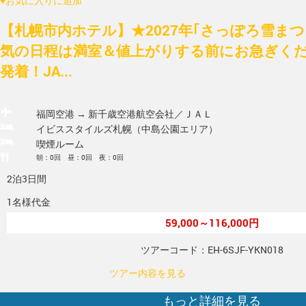
♥
お気に入りに追加
【札幌市内ホテル】★2027年｢さっぽろ雪ま
気の日程は満室＆値上がりする前にお急ぎく
発着！JA...
福岡空港 → 新千歳空港
航空会社／ＪＡＬ
イビススタイルズ札幌（中島公園エリア）
喫煙ルーム
朝：0回 昼：0回 夜：0回
2泊3日間
1名様代金
59,000～116,000円
ツアーコード：EH-6SJF-YKN018
ツアー内容を見る
もっと詳細を見る