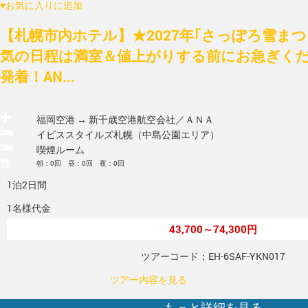
♥
お気に入りに追加
【札幌市内ホテル】★2027年｢さっぽろ雪ま
気の日程は満室＆値上がりする前にお急ぎく
発着！AN...
福岡空港 → 新千歳空港
航空会社／ＡＮＡ
イビススタイルズ札幌（中島公園エリア）
喫煙ルーム
朝：0回 昼：0回 夜：0回
1泊2日間
1名様代金
43,700～74,300円
ツアーコード：EH-6SAF-YKN017
ツアー内容を見る
もっと詳細を見る