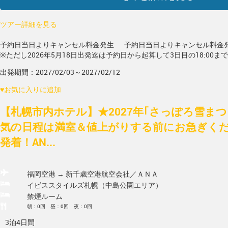
ツアー詳細を見る
予約日当日よりキャンセル料金発生
予約日当日よりキャンセル料金
※ただし2026年5月18日出発迄は予約日から起算して3日目の18:00ま
出発期間：2027/02/03～2027/02/12
♥
お気に入りに追加
【札幌市内ホテル】★2027年｢さっぽろ雪ま
気の日程は満室＆値上がりする前にお急ぎく
発着！AN...
福岡空港 → 新千歳空港
航空会社／ＡＮＡ
イビススタイルズ札幌（中島公園エリア）
禁煙ルーム
朝：0回 昼：0回 夜：0回
3泊4日間