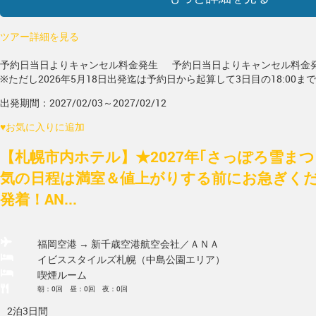
ツアー詳細を見る
予約日当日よりキャンセル料金発生
予約日当日よりキャンセル料金
※ただし2026年5月18日出発迄は予約日から起算して3日目の18:00ま
出発期間：2027/02/03～2027/02/12
♥
お気に入りに追加
【札幌市内ホテル】★2027年｢さっぽろ雪ま
気の日程は満室＆値上がりする前にお急ぎく
発着！AN...
福岡空港 → 新千歳空港
航空会社／ＡＮＡ
イビススタイルズ札幌（中島公園エリア）
喫煙ルーム
朝：0回 昼：0回 夜：0回
2泊3日間