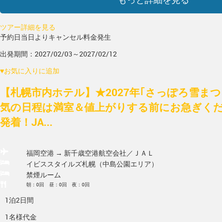
ツアー詳細を見る
予約日当日よりキャンセル料金発生
出発期間：2027/02/03～2027/02/12
♥
お気に入りに追加
【札幌市内ホテル】★2027年｢さっぽろ雪ま
気の日程は満室＆値上がりする前にお急ぎく
発着！JA...
福岡空港 → 新千歳空港
航空会社／ＪＡＬ
イビススタイルズ札幌（中島公園エリア）
禁煙ルーム
朝：0回 昼：0回 夜：0回
1泊2日間
1名様代金