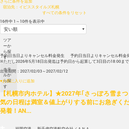
さらに条件を追加
宿泊先：イビススタイルズ札幌
すべての条件をリセット
16件中 1～10件を表示中
ツア
ーか
ら探
予約日当日よりキャンセル料金発生
予約日当日よりキャンセル料金
す
※ただし2026年5月18日出発迄は予約日から起算して3日目の18:00ま
ホテ
出発期間：2027/02/03～2027/02/12
ルか
ら探
♥
お気に入りに追加
す
【札幌市内ホテル】★2027年｢さっぽろ雪ま
気の日程は満室＆値上がりする前にお急ぎく
発着！AN...
福岡空港 → 新千歳空港
航空会社／ＡＮＡ