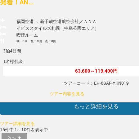
発着！AN...
福岡空港 → 新千歳空港
航空会社／ＡＮＡ
イビススタイルズ札幌（中島公園エリア）
喫煙ルーム
朝：0回 昼：0回 夜：0回
3泊4日間
1名様代金
63,600～119,400円
ツアーコード：EH-6SAF-YKN019
ツアー内容を見る
もっと詳細を見る
ツアー詳細を見る
16件中 1～10件を表示中
次へ