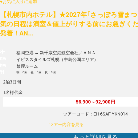
♥
お気に入りに追加
【札幌市内ホテル】★2027年｢さっぽろ雪ま
気の日程は満室＆値上がりする前にお急ぎく
発着！AN...
福岡空港 → 新千歳空港
航空会社／ＡＮＡ
イビススタイルズ札幌（中島公園エリア）
禁煙ルーム
朝：0回 昼：0回 夜：0回
2泊3日間
1名様代金
56,900～92,900円
ツアーコード：EH-6SAF-YKN014
ツアー内容を見る
もっと詳細を見る