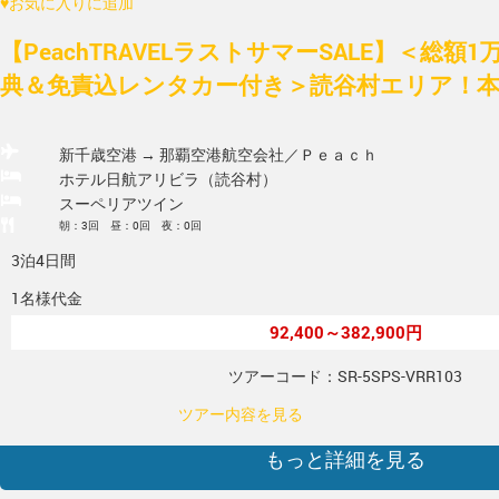
♥
お気に入りに追加
【PeachTRAVELラストサマーSALE】＜総額
典＆免責込レンタカー付き＞読谷村エリア！本島
新千歳空港 → 那覇空港
航空会社／Ｐｅａｃｈ
ホテル日航アリビラ（読谷村）
スーペリアツイン
朝：3回 昼：0回 夜：0回
3泊4日間
1名様代金
92,400～382,900円
ツアーコード：SR-5SPS-VRR103
ツアー内容を見る
もっと詳細を見る