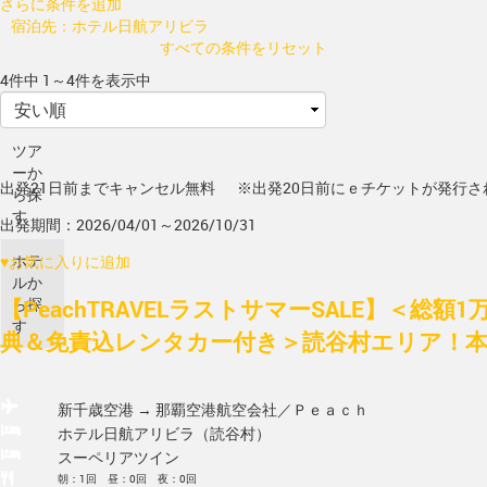
さらに条件を追加
宿泊先：ホテル日航アリビラ
すべての条件をリセット
4件中 1～4件を表示中
ツア
ーか
出発21日前までキャンセル無料
※出発20日前にｅチケットが発行さ
ら探
す
出発期間：2026/04/01～2026/10/31
ホテ
♥
お気に入りに追加
ルか
【PeachTRAVELラストサマーSALE】＜総額
ら探
す
典＆免責込レンタカー付き＞読谷村エリア！本島
新千歳空港 → 那覇空港
航空会社／Ｐｅａｃｈ
ホテル日航アリビラ（読谷村）
スーペリアツイン
朝：1回 昼：0回 夜：0回