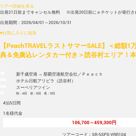
ツアー詳細を見る
出発21日前までキャンセル無料
※出発20日前にｅチケットが発行さ
出発期間：2026/04/01～2026/10/31
♥
お気に入りに追加
【PeachTRAVELラストサマーSALE】＜総額
典＆免責込レンタカー付き＞読谷村エリア！本島
新千歳空港 → 那覇空港
航空会社／Ｐｅａｃｈ
ホテル日航アリビラ（読谷村）
スーペリアツイン
朝：4回 昼：0回 夜：0回
4泊5日間
1名様代金
106,700～459,300円
ツアーコード：SR-5SPS-VRR104