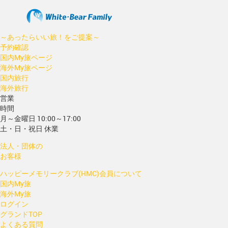
～あったらいい旅！をご提案～
予約確認
国内My旅ページ
海外My旅ページ
国内旅行
海外旅行
営業
時間
月～金曜日 10:00～17:00
土・日・祝日 休業
法人・団体の
お客様
ハッピーメモリークラブ(HMC)会員について
国内My旅
海外My旅
ログイン
グランドTOP
よくある質問