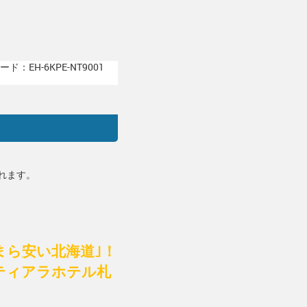
ド：EH-6KPE-NT9001
れます。
なまら安い北海道｣！
ティアラホテル札