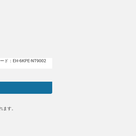
ド：EH-6KPE-NT9002
れます。