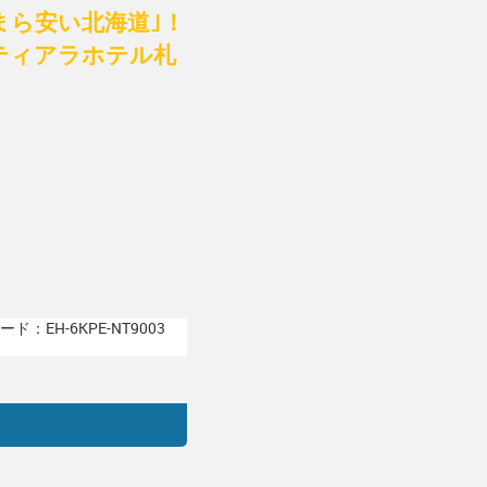
なまら安い北海道｣！
ティアラホテル札
ド：EH-6KPE-NT9003