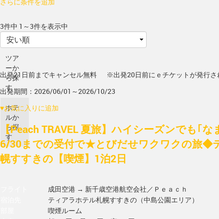
さらに条件を追加
3件中 1～3件を表示中
ツア
ーか
出発21日前までキャンセル無料
※出発20日前にｅチケットが発行さ
ら探
す
出発期間：2026/06/01～2026/10/23
ホテ
♥
お気に入りに追加
ルか
【Peach TRAVEL 夏旅】ハイシーズンでも｢
ら探
す
6/30までの受付で★とびだせワクワクの旅◆
幌すすきの【喫煙】1泊2日
フライト
成田空港 → 新千歳空港
航空会社／Ｐｅａｃｈ
宿泊先
ティアラホテル札幌すすきの（中島公園エリア）
部屋
喫煙ルーム