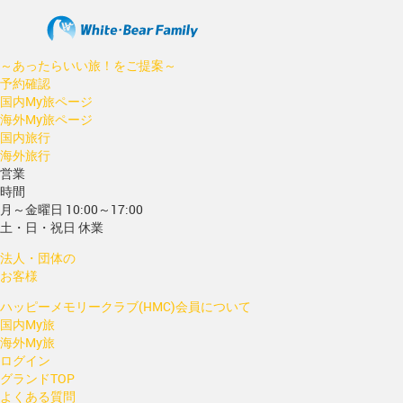
～あったらいい旅！をご提案～
予約確認
国内My旅ページ
海外My旅ページ
国内旅行
海外旅行
営業
時間
月～金曜日 10:00～17:00
土・日・祝日 休業
法人・団体の
お客様
ハッピーメモリークラブ(HMC)会員について
国内My旅
海外My旅
ログイン
グランドTOP
よくある質問