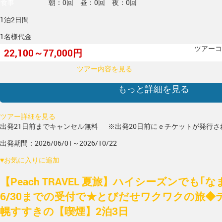
食事
朝：0回 昼：0回 夜：0回
1泊2日間
1名様代金
ツアーコー
22,100～77,000円
ツアー内容を見る
もっと詳細を見る
ツアー詳細を見る
出発21日前までキャンセル無料
※出発20日前にｅチケットが発行さ
出発期間：2026/06/01～2026/10/22
♥
お気に入りに追加
【Peach TRAVEL 夏旅】ハイシーズンでも｢
6/30までの受付で★とびだせワクワクの旅◆
幌すすきの【喫煙】2泊3日