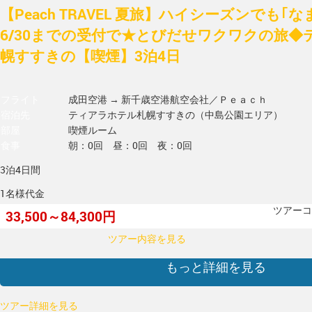
【Peach TRAVEL 夏旅】ハイシーズンでも｢
6/30までの受付で★とびだせワクワクの旅◆
幌すすきの【喫煙】3泊4日
フライト
成田空港 → 新千歳空港
航空会社／Ｐｅａｃｈ
宿泊先
ティアラホテル札幌すすきの（中島公園エリア）
部屋
喫煙ルーム
食事
朝：0回 昼：0回 夜：0回
3泊4日間
1名様代金
ツアーコー
33,500～84,300円
ツアー内容を見る
もっと詳細を見る
ツアー詳細を見る