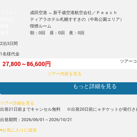
フライト
成田空港 → 新千歳空港
航空会社／Ｐｅａｃｈ
宿泊先
ティアラホテル札幌すすきの（中島公園エリア）
部屋
喫煙ルーム
食事
朝：0回 昼：0回 夜：0回
2泊3日間
1名様代金
ツアーコー
27,800～86,600円
ツアー内容を見る
もっと詳細を見る
ツアー詳細を見る
出発21日前までキャンセル無料
※出発20日前にｅチケットが発行さ
出発期間：2026/06/01～2026/10/21
♥
お気に入りに追加