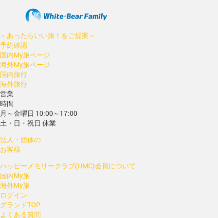
～あったらいい旅！をご提案～
予約確認
国内My旅ページ
海外My旅ページ
国内旅行
海外旅行
営業
時間
月～金曜日 10:00～17:00
土・日・祝日 休業
法人・団体の
お客様
ハッピーメモリークラブ(HMC)会員について
国内My旅
海外My旅
ログイン
グランドTOP
よくある質問