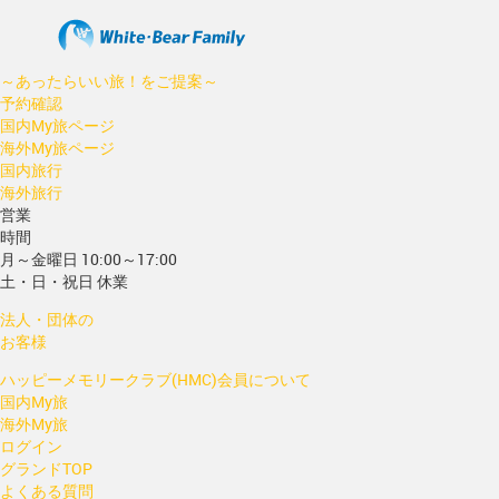
～あったらいい旅！をご提案～
予約確認
国内My旅ページ
海外My旅ページ
国内旅行
海外旅行
営業
時間
月～金曜日 10:00～17:00
土・日・祝日 休業
法人・団体の
お客様
ハッピーメモリークラブ(HMC)会員について
国内My旅
海外My旅
ログイン
グランドTOP
よくある質問