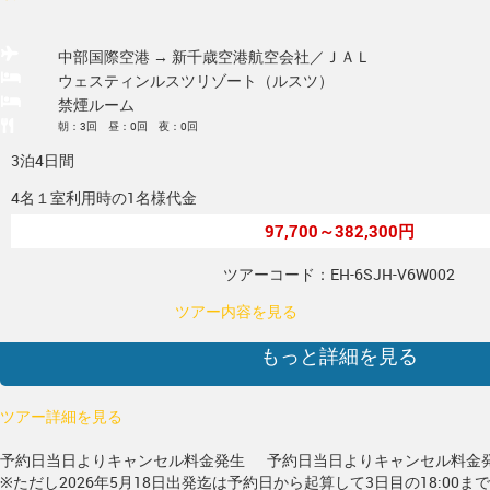
中部国際空港 → 新千歳空港
航空会社／ＪＡＬ
ウェスティンルスツリゾート（ルスツ）
禁煙ルーム
朝：3回 昼：0回 夜：0回
3泊4日間
4名１室利用時の1名様代金
97,700～382,300円
ツアーコード：EH-6SJH-V6W002
ツアー内容を見る
もっと詳細を見る
ツアー詳細を見る
予約日当日よりキャンセル料金発生
予約日当日よりキャンセル料金
※ただし2026年5月18日出発迄は予約日から起算して3日目の18:00ま