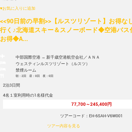
♥
お気に入りに追加
<<90日前の早割>>【ルスツリゾート】お得
行く♪北海道スキー＆スノーボード◆空港バス
お得◆A...
中部国際空港 → 新千歳空港
航空会社／ＡＮＡ
ウェスティンルスツリゾート（ルスツ）
禁煙ルーム
朝：2回 昼：0回 夜：0回
2泊3日間
4名１室利用時の1名様代金
77,700～245,400円
ツアーコード：EH-6SAH-V6W001
ツアー内容を見る