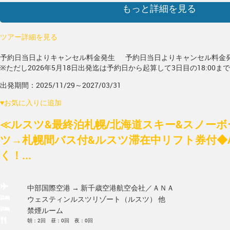
もっと詳細を見る
ツアー詳細を見る
予約日当日よりキャンセル料金発生
予約日当日よりキャンセル料金
※ただし2026年5月18日出発迄は予約日から起算して3日目の18:00ま
出発期間：2025/11/29～2027/03/31
♥
お気に入りに追加
≪ルスツ&最終泊札幌/北海道スキー&スノー
ツ→札幌間バス付&ルスツ滞在中リフト券付◆ANA
く！...
中部国際空港 → 新千歳空港
航空会社／ＡＮＡ
ウェスティンルスツリゾート（ルスツ） 他
禁煙ルーム
朝：2回 昼：0回 夜：0回