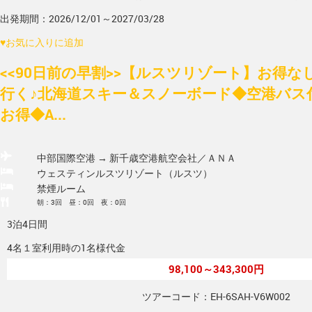
出発期間：2026/12/01～2027/03/28
♥
お気に入りに追加
<<90日前の早割>>【ルスツリゾート】お得
行く♪北海道スキー＆スノーボード◆空港バス
お得◆A...
中部国際空港 → 新千歳空港
航空会社／ＡＮＡ
ウェスティンルスツリゾート（ルスツ）
禁煙ルーム
朝：3回 昼：0回 夜：0回
3泊4日間
4名１室利用時の1名様代金
98,100～343,300円
ツアーコード：EH-6SAH-V6W002