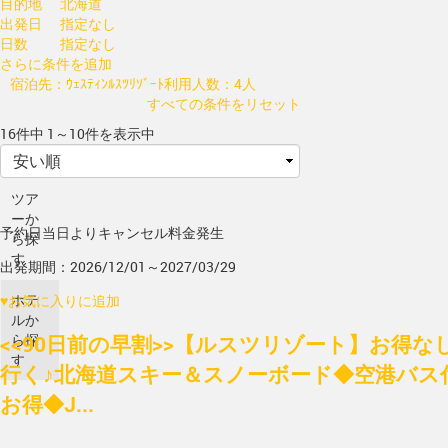
目的地
北海道
出発日
指定なし
日数
指定なし
さらに条件を追加
宿泊先：ｳｪｽﾃｨﾝﾙｽﾂﾘｿﾞｰﾄ
利用人数：4人
すべての条件をリセット
16件中 1～10件を表示中
ツア
ーか
予約日当日よりキャンセル料金発生
ら探
す
出発期間：2026/12/01～2027/03/29
ホテ
♥
お気に入りに追加
ルか
<<90日前の早割>>【ルスツリゾート】お得
ら探
す
行く♪北海道スキー＆スノーボード◆空港バス
お得◆J...