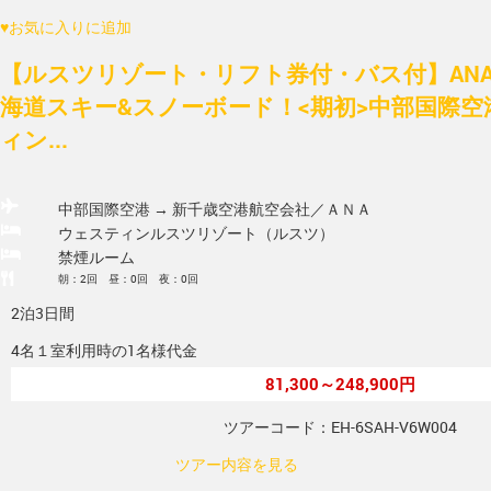
♥
お気に入りに追加
【ルスツリゾート・リフト券付・バス付】ANA/
海道スキー&スノーボード！<期初>中部国際
ィン...
中部国際空港 → 新千歳空港
航空会社／ＡＮＡ
ウェスティンルスツリゾート（ルスツ）
禁煙ルーム
朝：2回 昼：0回 夜：0回
2泊3日間
4名１室利用時の1名様代金
81,300～248,900円
ツアーコード：EH-6SAH-V6W004
ツアー内容を見る