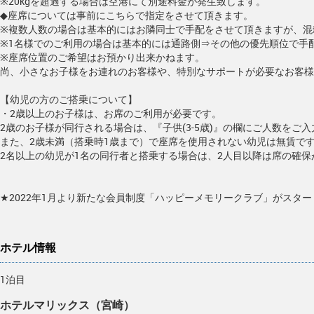
※20kgを超過する場合は空港にて別途料金が発生致します。
◆座席については事前にこちらで指定をさせて頂きます。
※複数人数の場合は基本的にはお隣同士で手配をさせて頂きますが、混
※1名様でのご利用の場合は基本的には通路側⇒その他の優先順位で手
※座席位置のご希望はお預かり出来かねます。
尚、小さなお子様をお連れのお客様や、特別なサポートが必要なお客様
【幼児の方のご搭乗について】
・2歳以上のお子様は、お席のご利用が必要です。
2歳のお子様が同行される場合は、『子供(3-5歳)』の欄にご人数をご
また、2歳未満（搭乗時1歳まで）で座席を使用されない幼児は無賃で
2名以上の幼児が1名の同行者と搭乗する場合は、2人目以降は席の確
★2022年1月より新たな会員制度「ハッピーメモリークラブ」がスター
ホテル情報
1泊目
ホテルマリックス（宮崎）