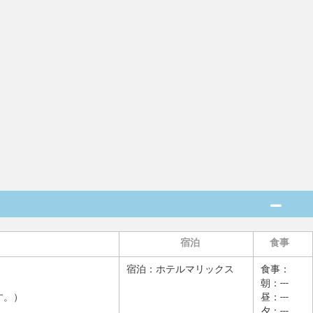
宿泊
食事
宿泊：
ホテルマリックス
食事：
朝：---
す。）
昼：---
夕：---