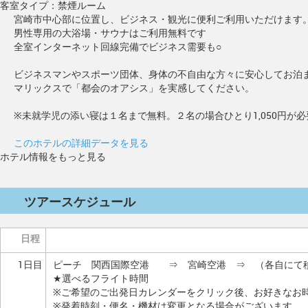
客室タイプ：禁煙ルーム
宮崎市中心部に位置し、ビジネス・観光に便利ご利用いただけます
男性専用の大浴場・サウナはご利用無料です
全室インターネット回線完備でビジネス需要も○
ビジネスマンやスポーツ団体、身体の不自由な方々に安心してお泊
マリックスで「都会のオアシス」を実感してください。
※未就学児の添い寝は１名まで無料。２名の場合ひとり1,050円が
このホテルの詳細データを見る
ホテル情報をもっと見る
ツアースケジュール
日程
1日目
ピーチ 関西国際空港 ⇒ 宮崎空港 ⇒ （各自にて
★選べるフライト時間
※ご希望のご出発日カレンダーをクリック後、お好きなお
※発着時刻・便名・機材は変更となる場合がございます。