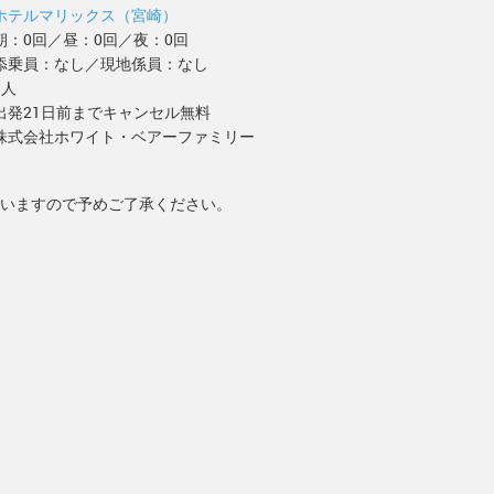
ホテルマリックス（宮崎）
朝：0回／昼：0回／夜：0回
添乗員：なし／現地係員：なし
1人
出発21日前までキャンセル無料
株式会社ホワイト・ベアーファミリー
いますので予めご了承ください。