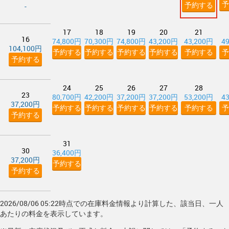
予
予約する
-
17
18
19
20
21
16
74,800円
70,300円
74,800円
43,200円
43,200円
4
104,100円
予約する
予約する
予約する
予約する
予約する
予
予約する
24
25
26
27
28
23
80,700円
42,200円
37,200円
37,200円
53,200円
4
37,200円
予約する
予約する
予約する
予約する
予約する
予
予約する
31
30
36,400円
37,200円
予約する
予約する
2026/08/06 05:22時点での在庫料金情報より計算した、該当日、一人
あたりの料金を表示しています。