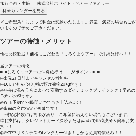
旅行企画・実施
株式会社ホワイト・ベアーファミリー
※ご希望条件によって料金は変動いたします。満室・満席の場合もござ
いますので予めご了承ください。
ツアーの特徴・メリット
他社比較歓迎！価格にこだわる『しろくまツアー』で沖縄旅行へ！！
当ツアーの特徴
■□■しろくまツアーの沖縄旅行はココがポイント■□■
◎出発21日前までキャンセル料無料！
◎LCCでも安心♪無料の預け荷物20kg付き！
◎料金は混み具合によって変動するダイナミックプライシング！早めの
予約がお得です♪
◎WEB予約で24時間いつでもお申込みOK！
◎事前の座席指定が可能です！
※指定枠数には制限があり、ご希望に沿えない場合もございます。
◎お支払は、クレジットカード決済またはpaidyで即時決済＆簡単お支
払い！
◎滞在中はＳクラスのレンタカー付き！しかも免責補償込み！！