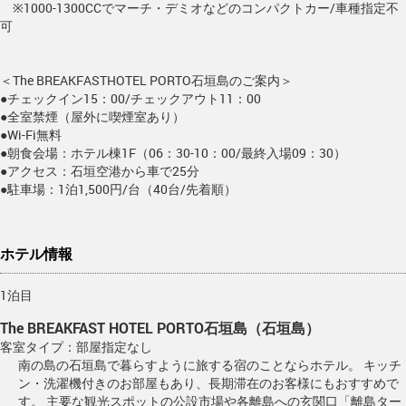
※1000-1300CCでマーチ・デミオなどのコンパクトカー/車種指定不
可
＜The BREAKFASTHOTEL PORTO石垣島のご案内＞
●チェックイン15：00/チェックアウト11：00
●全室禁煙（屋外に喫煙室あり）
●Wi-Fi無料
●朝食会場：ホテル棟1F（06：30-10：00/最終入場09：30）
●アクセス：石垣空港から車で25分
●駐車場：1泊1,500円/台（40台/先着順）
ホテル情報
1泊目
The BREAKFAST HOTEL PORTO石垣島（石垣島）
客室タイプ：部屋指定なし
南の島の石垣島で暮らすように旅する宿のことならホテル。 キッチ
ン・洗濯機付きのお部屋もあり、長期滞在のお客様にもおすすめで
す。 主要な観光スポットの公設市場や各離島への玄関口「離島ター