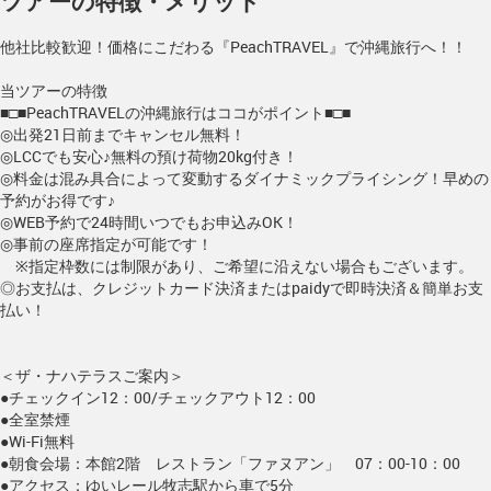
ツアーの特徴・メリット
他社比較歓迎！価格にこだわる『PeachTRAVEL』で沖縄旅行へ！！
当ツアーの特徴
■□■PeachTRAVELの沖縄旅行はココがポイント■□■
◎出発21日前までキャンセル無料！
◎LCCでも安心♪無料の預け荷物20kg付き！
◎料金は混み具合によって変動するダイナミックプライシング！早めの
予約がお得です♪
◎WEB予約で24時間いつでもお申込みOK！
◎事前の座席指定が可能です！
※指定枠数には制限があり、ご希望に沿えない場合もございます。
◎お支払は、クレジットカード決済またはpaidyで即時決済＆簡単お支
払い！
＜ザ・ナハテラスご案内＞
●チェックイン12：00/チェックアウト12：00
●全室禁煙
●Wi-Fi無料
●朝食会場：本館2階 レストラン「ファヌアン」 07：00-10：00
●アクセス：ゆいレール牧志駅から車で5分