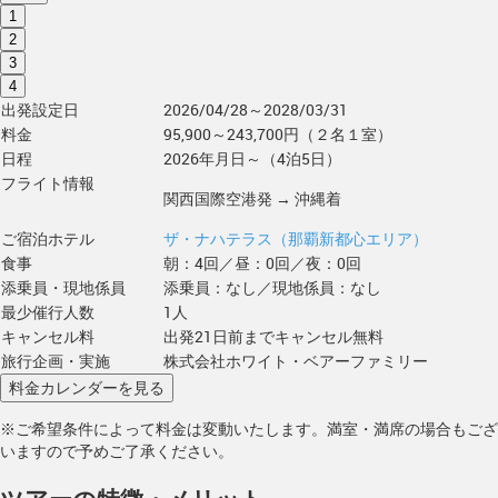
1
2
3
4
出発設定日
2026/04/28～2028/03/31
料金
95,900～243,700円（２名１室）
日程
2026年月日～（4泊5日）
フライト情報
関西国際空港発 → 沖縄着
ご宿泊ホテル
ザ・ナハテラス（那覇新都心エリア）
食事
朝：4回／昼：0回／夜：0回
添乗員・現地係員
添乗員：なし／現地係員：なし
最少催行人数
1人
キャンセル料
出発21日前までキャンセル無料
旅行企画・実施
株式会社ホワイト・ベアーファミリー
※ご希望条件によって料金は変動いたします。満室・満席の場合もござ
いますので予めご了承ください。