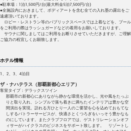
●駐車場：1泊1,500円/台(最大料金5泊7,500円/台)
●全施設内におきまして、ボディアートを含む全ての入れ墨の露出をご
遠慮頂いております。
ロビー・レストラン等のパブリックスペースでは上着などを、プール
をご利用の際はラッシュガードなどの着用をお願いしております。
サウナに関しましてはご利用をお断りさせていただきますが、ご理解
ご協力の程宜しくお願致します。
ホテル情報
1、2、3、4泊目
ザ・ナハテラス（那覇新都心エリア）
客室タイプ：デラックスツイン
那覇市の新都心にありながら静かな環境を活かし、光や風をたっぷ
りと取り入れ、シンプルで落ち着きに満ちたインテリアは豊かな空
間演出を実現。訪れる方ひとり一人のご要望を心を込めておもてな
しするバトラーサービスが、快適さとくつろぎをいっそう豊かなも
のにしています。またクラブフロアでは、ゲストリレーションオフ
ィサーがハイクラスのビジネスをサポート致します。 リゾートし