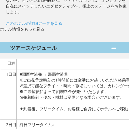
ながら、ビジネスの最先端へ。"ザ・ナハテラス"は、オンとオフを
自在にスイッチしたいエグゼクティブへ、極上のステージをお約束
します。
このホテルの詳細データを見る
ホテル情報をもっと見る
ツアースケジュール
日程
1日目
■関西空港発 → 那覇空港着
※ご出発予定時刻の1時間前には空港にお越しいただき搭乗
※選択可能なフライト・時間・割増については、カレンダー
※ご希望便によって割増料金が発生いたします。
※発着時刻・便名・機材は変更となる場合がございます。
★到着後、フリータイム。お客様ご自身にてホテルへご移動
2日目
終日フリータイム♪