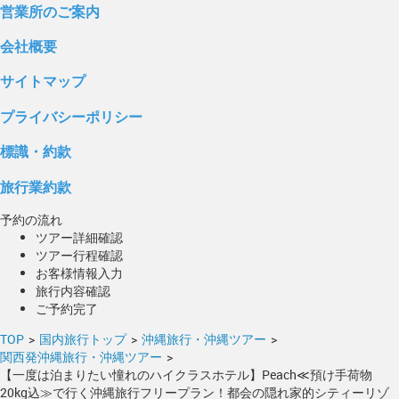
営業所のご案内
会社概要
サイトマップ
プライバシーポリシー
標識・約款
旅行業約款
予約の流れ
ツアー詳細確認
ツアー行程確認
お客様情報入力
旅行内容確認
ご予約完了
TOP
>
国内旅行トップ
>
沖縄旅行・沖縄ツアー
>
関西発沖縄旅行・沖縄ツアー
>
【一度は泊まりたい憧れのハイクラスホテル】Peach≪預け手荷物
20kg込≫で行く沖縄旅行フリープラン！都会の隠れ家的シティーリゾ