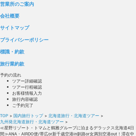
営業所のご案内
会社概要
サイトマップ
プライバシーポリシー
標識・約款
旅行業約款
予約の流れ
ツアー詳細確認
ツアー行程確認
お客様情報入力
旅行内容確認
ご予約完了
TOP
>
国内旅行トップ
>
北海道旅行・北海道ツアー
>
九州発北海道旅行・北海道ツアー
>
≪星野リゾート・トマムと鶴雅グループに泊まるデラックス北海道4日
間≫ANA・AIRDO便/帯広or新千歳空港in釧路or女満別空港out！滞在中