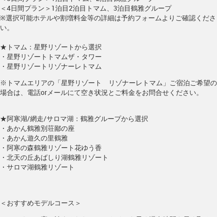
＜4日間プラン＞1泊目2泊目トマム、3泊目鶴雅グループ
※選択可能ホテルや割増料金等の詳細は予約フォームよりご確認くださ
い。
★トマム：星野リゾートから選択
・星野リゾートトマムザ・タワー
・星野リゾートリゾナーレトマム
※トマムエリアの「星野リゾート リゾナーレトマム」ご宿泊ご希望の
場合は、電話orメールにて空き状況とご料金をお問合せください。
★阿寒湖/網走/サロマ湖：鶴雅グループから選択
・あかん鶴雅別荘鄙の座
・あかん遊久の里鶴雅
・阿寒の森鶴雅リゾート花ゆう香
・北天の丘あばしり湖鶴雅リゾート
・サロマ湖鶴雅リゾート
＜おすすめモデルコース＞