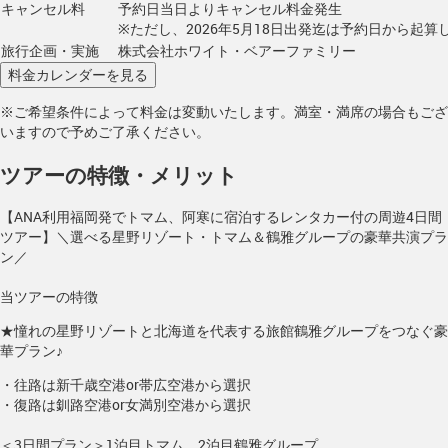
キャンセル料
予約日当日よりキャンセル料金発生
※ただし、2026年5月18日出発迄は予約日から起算し
旅行企画・実施
株式会社ホワイト・ベアーファミリー
※ご希望条件によって料金は変動いたします。満室・満席の場合もござ
いますので予めご了承ください。
ツアーの特徴・メリット
【ANA利用福岡発でトマム、阿寒に宿泊するレンタカー付の周遊4日間
ツアー】＼選べる星野リゾート・トマム＆鶴雅グループの豪華共演プラ
ン／
当ツアーの特徴
★憧れの星野リゾートと北海道を代表する旅館鶴雅グループをつなぐ豪
華プラン♪
・往路は新千歳空港or帯広空港から選択
・復路は釧路空港or女満別空港から選択
＜3日間プラン＞1泊目トマム、2泊目鶴雅グループ