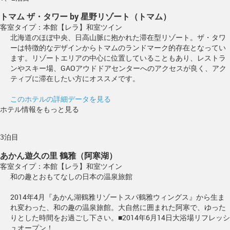
トマム ザ・タワー by 星野リゾート（トマム）
客室タイプ：本館【レラ】和室ツイン
北海道のほぼ中央、日高山脈に抱かれた滞在型リゾート。ザ・タワ
ーは特徴的なデザインからトマムのランドマーク的存在となってい
ます。リゾートエリアの中心に位置していることもあり、レストラ
ンやスキー場、GAOアウドドアセンターへのアクセスが良く、アク
ティブに滞在したい方にオススメです。
このホテルの詳細データを見る
ホテル情報をもっと見る
3泊目
あかん遊久の里 鶴雅（阿寒湖）
客室タイプ：本館【レラ】和室ツイン
和の趣とおもてなしの日本の温泉旅館
2014年4月『あかん湖鶴雅リゾートスパ鶴雅ウィングス』から生ま
れ変わった、和の趣の温泉旅館。大自然に囲まれた阿寒で、ゆった
りとした時間をお過ごし下さい。■2014年6月14日大浴場リフレッシ
ュオープン！