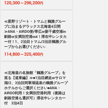
120,300～296,200
円
≪星野リゾート・トマムと鶴雅グルー
プに泊まるデラックス北海道4日間
≫ANA・AIRDO便/帯広or新千歳空港in
釧路or女満別空港out！滞在中レンタカ
ー付！1、2泊目トマム/3泊目鶴雅グル
ープからお選びください♪
114,800～325,400
円
≪北海道の名旅館「鶴雅グループ」を
巡る【道東編】≫■1泊目網走orサロマ
湖/2、3泊目阿寒湖温泉の鶴雅グループ
ホテルからご選択ください■ANA・
AIRDO利用！女満別空港利用（復路は
釧路空港も選択可）滞在中レンタカー
付 3泊4日