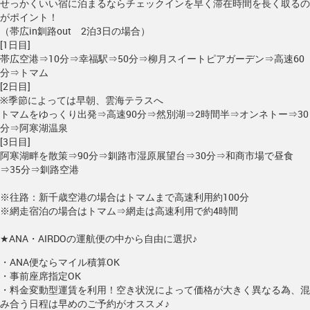
せっかくいい宿に泊まるならチェックインを早く滞在時間を長く取るの
がポイント！
（帯広in釧路out 2泊3日の場合）
[1日目]
帯広空港⇒10分⇒幸福駅⇒50分⇒柳月スイートピアガーデン⇒高速60
分⇒トマム
[2日目]
※季節によっては早朝、雲海テラスへ
トマムをゆっくり出発⇒高速90分⇒然別湖⇒2時間半⇒オンネトー⇒30
分⇒阿寒湖温泉
[3日目]
阿寒湖畔を散策⇒90分⇒釧路市湿原展望台⇒30分⇒和商市場で昼食
⇒35分⇒釧路空港
※往路：新千歳空港の場合はトマムまで高速利用約100分
※網走宿泊の場合はトマム⇒網走は高速利用で約4時間
★ANA・AIRDOの運航便の中から自由に選択♪
・ANA便ならマイル積算OK
・事前座席指定OK
・料金変動型運賃を利用！空き状況によって価格が大きく異なる為、混
み合う日程は早めのご予約がオススメ♪