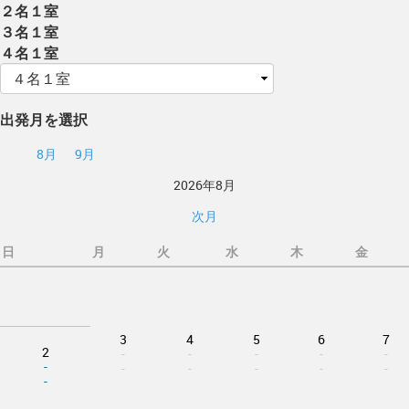
２名１室
３名１室
４名１室
出発月を選択
8月
9月
2026年8月
次月
日
月
火
水
木
金
3
4
5
6
7
2
-
-
-
-
-
-
-
-
-
-
-
-