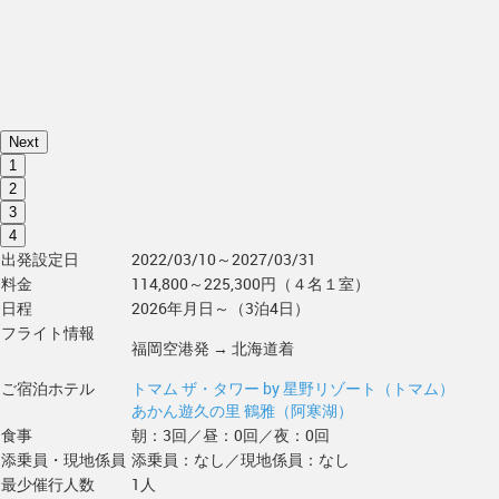
Next
1
2
3
4
出発設定日
2022/03/10～2027/03/31
料金
114,800～225,300円（４名１室）
日程
2026年月日～（3泊4日）
フライト情報
福岡空港発 → 北海道着
ご宿泊ホテル
トマム ザ・タワー by 星野リゾート（トマム）
あかん遊久の里 鶴雅（阿寒湖）
食事
朝：3回／昼：0回／夜：0回
添乗員・現地係員
添乗員：なし／現地係員：なし
最少催行人数
1人