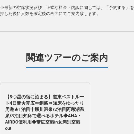
※最新の空席状況及び、正式な料金・内訳に関しては、「予約する」を
押した後に人数を確定後の画面にてご案内致します。
関連ツアーのご案内
【5つ星の宿に泊まる】道東ベストルー
ト4日間★帯広⇒釧路⇒知床をゆったり
周遊★1泊目十勝川温泉/2泊目阿寒湖温
泉/3泊目知床で選べるホテル◆ANA・
AIRDO便利用◆帯広空港in女満別空港
out