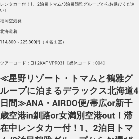
レンタカー付！1、2泊目トマム/3泊目鶴雅グループからお選びくださ
い♪
福岡空港発
北海道着
114,800～225,300円（４名１室）
ツアーコード：EH-2KAF-VPR031【媒体コード：004】
≪星野リゾート・トマムと鶴雅グ
ループに泊まるデラックス北海道4
日間≫ANA・AIRDO便/帯広or新千
歳空港in釧路or女満別空港out！滞
在中レンタカー付！1、2泊目トマ