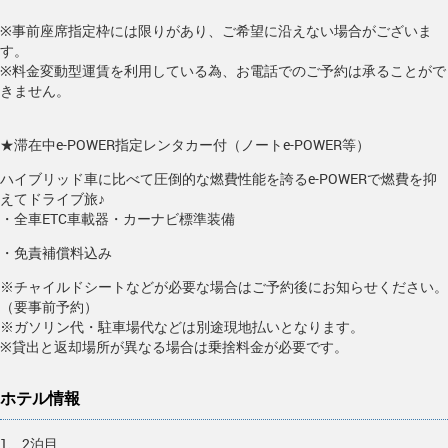
※事前座席指定枠には限りがあり、ご希望に沿えない場合がございま
す。
※料金変動型運賃を利用している為、お電話でのご予約は承ることがで
きません。
★滞在中e-POWER指定レンタカー付（ノートe-POWER等）
ハイブリッド車に比べて圧倒的な燃費性能を誇るe-POWERで燃費を抑
えてドライブ旅♪
・全車ETC車載器・カーナビ標準装備
・免責補償料込み
※チャイルドシートなどが必要な場合はご予約後にお知らせください。
（要事前予約）
※ガソリン代・駐車場代などは別途現地払いとなります。
※貸出と返却場所が異なる場合は乗捨料金が必要です。
ホテル情報
1、2泊目