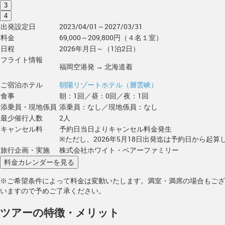
3
4
出発設定日
2023/04/01～2027/03/31
料金
69,000～209,800円（４名１室）
日程
2026年月日～（1泊2日）
フライト情報
福岡空港発 → 北海道着
ご宿泊ホテル
朝陽リゾートホテル（層雲峡）
食事
朝：1回／昼：0回／夜：1回
添乗員・現地係員
添乗員：なし／現地係員：なし
最少催行人数
2人
キャンセル料
予約日当日よりキャンセル料金発生
※ただし、2026年5月18日出発迄は予約日から起算し
旅行企画・実施
株式会社ホワイト・ベアーファミリー
※ご希望条件によって料金は変動いたします。満室・満席の場合もござ
いますので予めご了承ください。
ツアーの特徴・メリット