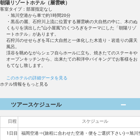
朝陽リゾートホテル（層雲峡）
客室タイプ：部屋指定なし
・旭川空港から車で約1時間20分
・黒岳の麗、石狩川上流に位置する層雲峡の大自然の中に、木のぬ
くもりを演出した“山小屋風”のくつろぎをテーマにした「朝陽リゾ
ートホテル」があります。
石狩川のせせらぎを耳に大自然と一体化した木造り・岩造りの露天
風呂。
渓谷を眺めながらシェフ自らホールに立ち、焼きたてのステーキや
オープンキッチンから、出来たての和洋中バイキングでお客様をお
もてなし致します。
このホテルの詳細データを見る
ホテル情報をもっと見る
ツアースケジュール
日程
スケジュール
1日目
福岡空港⇒(旅程に合わせた空港・便をご選択下さい)⇒旭川