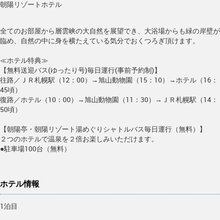
朝陽リゾートホテル
全てのお部屋から層雲峡の大自然を展望でき、大浴場からも緑の岸壁が
臨め、自然の中に身を横たえている気分でおくつろぎ頂けます。
≪ホテル特典≫
【無料送迎バス(ゆったり号)毎日運行(事前予約制)】
往路／ＪＲ札幌駅（12：00）→旭山動物園（15：10）→ホテル（16：
45頃）
復路／ホテル（10：00）→旭山動物園（11：30）→ＪＲ札幌駅（14：
50頃）
【朝陽亭・朝陽リゾート湯めぐりシャトルバス毎日運行（無料）】
２つのホテルで温泉を２倍お楽しみいただけます。
●駐車場100台（無料）
ホテル情報
1泊目