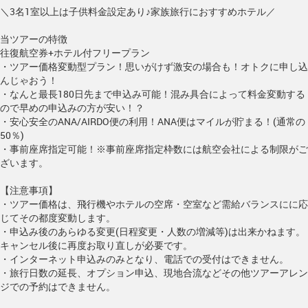
＼3名1室以上は子供料金設定あり♪家族旅行におすすめホテル／
当ツアーの特徴
往復航空券+ホテル付フリープラン
・ツアー価格変動型プラン！思いがけず激安の場合も！オトクに申し込
んじゃおう！
・なんと最長180日先まで申込み可能！混み具合によって料金変動する
ので早めの申込みの方が安い！？
・安心安全のANA/AIRDO便の利用！ANA便はマイルが貯まる！(通常の
50％)
・事前座席指定可能！※事前座席指定枠数には航空会社による制限がご
ざいます。
【注意事項】
・ツアー価格は、飛行機やホテルの空席・空室など需給バランスにに応
じてその都度変動します。
・申込み後のあらゆる変更(日程変更・人数の増減等)は出来かねます。
キャンセル後に再度お取り直しが必要です。
・インターネット申込みのみとなり、電話での受付はできません。
・旅行日数の延長、オプション申込、現地合流などその他ツアーアレン
ジでの予約はできません。