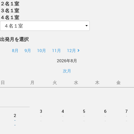
２名１室
３名１室
４名１室
出発月を選択
8月
9月
10月
11月
12月
2026年8月
次月
日
月
火
水
木
金
3
4
5
6
7
2
-
-
-
-
-
-
-
-
-
-
-
-