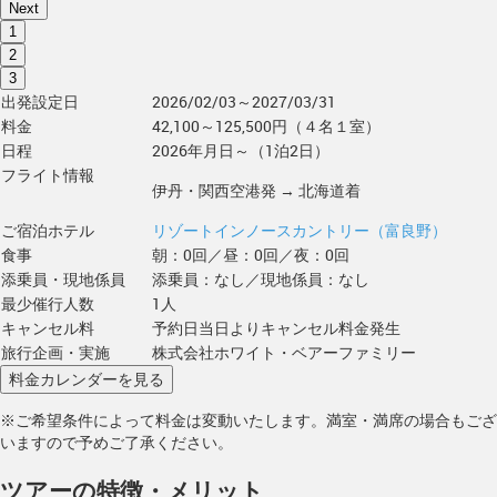
Next
1
2
3
出発設定日
2026/02/03～2027/03/31
料金
42,100～125,500円（４名１室）
日程
2026年月日～（1泊2日）
フライト情報
伊丹・関西空港発 → 北海道着
ご宿泊ホテル
リゾートインノースカントリー（富良野）
食事
朝：0回／昼：0回／夜：0回
添乗員・現地係員
添乗員：なし／現地係員：なし
最少催行人数
1人
キャンセル料
予約日当日よりキャンセル料金発生
旅行企画・実施
株式会社ホワイト・ベアーファミリー
※ご希望条件によって料金は変動いたします。満室・満席の場合もござ
いますので予めご了承ください。
ツアーの特徴・メリット