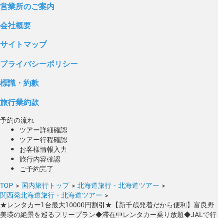
営業所のご案内
会社概要
サイトマップ
プライバシーポリシー
標識・約款
旅行業約款
予約の流れ
ツアー詳細確認
ツアー行程確認
お客様情報入力
旅行内容確認
ご予約完了
TOP
>
国内旅行トップ
>
北海道旅行・北海道ツアー
>
関西発北海道旅行・北海道ツアー
>
★レンタカー1台最大10000円割引★【新千歳発着だから便利】富良野
美瑛の絶景を巡るフリープラン◆滞在中レンタカー乗り放題◆JALで行