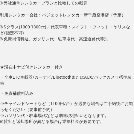
※弊社通常レンタカープランと比較しての概算
利用レンタカー会社：バジェットレンタカー新千歳空港店（予定）
※Sクラス(1000-1300cc)／代表車種：スイフト・フィット・ヤリスな
ど(指定不可)
※免責補償料込、ガソリン代・駐車場代・高速道路代等別
★滞在中ナビ付きレンタカー付き
・全車ETC車載器/カーナビ/BluetoothまたはAUX/バックカメラ標準装
備
・免責補償料込み
※チャイルドシートなど（1100円/台）が必要な場合はご予約後にお知
らせください（要事前予約）
※ガソリン代・駐車場代などは別途現地払いとなります。
※貸出と返却場所が異なる場合は乗捨料金が必要です。