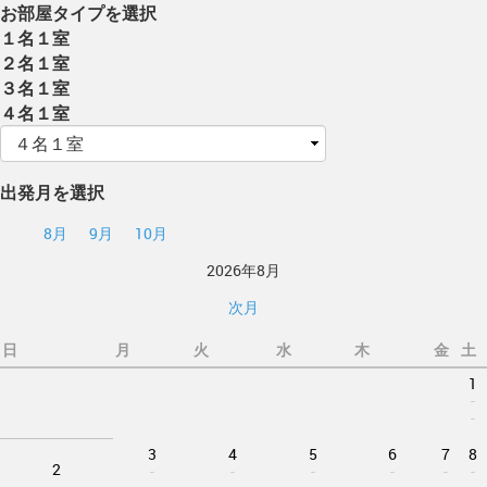
お部屋タイプを選択
１名１室
２名１室
３名１室
４名１室
出発月を選択
8月
9月
10月
2026年8月
次月
日
月
火
水
木
金
土
1
-
-
3
4
5
6
7
8
2
-
-
-
-
-
-
-