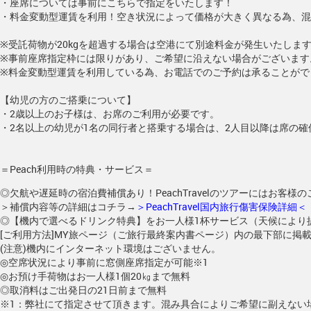
・座席については事前にこちらで指定をいたします！
・料金変動型運賃を利用！空き状況によって価格が大きく異なる為、混
※受託荷物が20kgを超過する場合は空港にて別途料金が発生いたしま
※事前座席指定枠には限りがあり、ご希望に沿えない場合がございます
※料金変動型運賃を利用している為、お電話でのご予約は承ることがで
【幼児の方のご搭乗について】
・2歳以上のお子様は、お席のご利用が必要です。
・2名以上の幼児が1名の同行者と搭乗する場合は、2人目以降は席の
＝Peach利用時の特典・サービス＝
◎欠航や遅延時の宿泊費補償あり！PeachTravelのツアーにはお客
＞補償内容等の詳細はコチラ→
＞PeachTravel国内旅行傷害保険詳細＜
◎【機内で選べるドリンク特典】をお一人様1杯サービス（天候により
[ご利用方法]MY旅ページ（ご旅行最終案内書ページ）内の最下部に掲
(注意)機内にインターネット環境はございません。
◎空席状況により事前に窓側座席指定が可能※1
◎お預け手荷物はお一人様1個20㎏まで無料
◎取消料はご出発日の21日前まで無料
※1：弊社にて指定させて頂きます。混み具合によりご希望に副えない