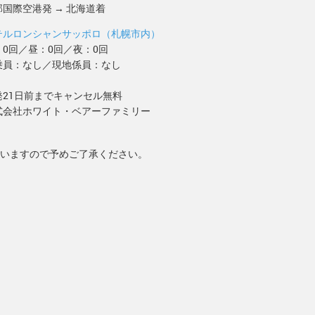
部国際空港発 → 北海道着
テルロンシャンサッポロ（札幌市内）
：0回／昼：0回／夜：0回
乗員：なし／現地係員：なし
発21日前までキャンセル無料
式会社ホワイト・ベアーファミリー
いますので予めご了承ください。