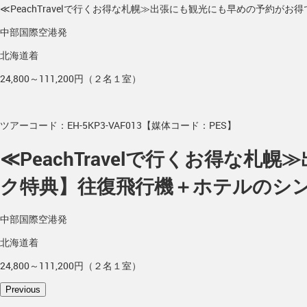
≪PeachTravelで行くお得な札幌≫出張にも観光にも早めの予約
中部国際空港発
北海道着
24,800～111,200円（２名１室）
ツアーコード：EH-5KP3-VAF013【媒体コード：PES】
≪PeachTravelで行くお得
ク特典】往復飛行機＋ホテルのシ
中部国際空港発
北海道着
24,800～111,200円（２名１室）
Previous