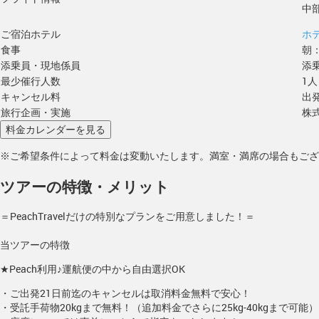
中
ご宿泊ホテル
ホ
食事
朝
添乗員・現地係員
添
最少催行人数
1人
キャンセル料
出
旅行企画・実施
株
※ご希望条件によって料金は変動いたします。満室・満席の場合もござ
ツアーの特徴・メリット
＝PeachTravelだけの特別なプランをご用意しました！＝
当ツアーの特徴
★Peach利用♪運航便の中から自由選択OK
・ご出発21日前迄のキャンセルは取消料金無料で安心！
・受託手荷物20kgまで無料！（追加料金でさらに25kg-40kgまで可能）