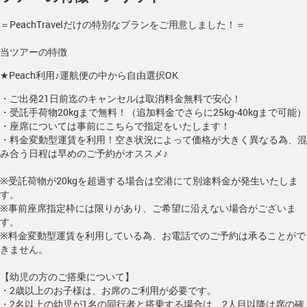
＝PeachTravelだけの特別なプランをご用意しました！＝
当ツアーの特徴
★Peach利用♪運航便の中から自由選択OK
・ご出発21日前迄のキャンセルは取消料金無料で安心！
・受託手荷物20kgまで無料！（追加料金でさらに25kg-40kgまで可能）
・座席については事前にこちらで指定をいたします！
・料金変動型運賃を利用！空き状況によって価格が大きく異なる為、混
み合う日程は早めのご予約がオススメ♪
※受託荷物が20kgを超過する場合は空港にて別途料金が発生いたしま
す。
※事前座席指定枠には限りがあり、ご希望に沿えない場合がございま
す。
※料金変動型運賃を利用している為、お電話でのご予約は承ることがで
きません。
【幼児の方のご搭乗について】
・2歳以上のお子様は、お席のご利用が必要です。
・2名以上の幼児が1名の同行者と搭乗する場合は、2人目以降は席の確