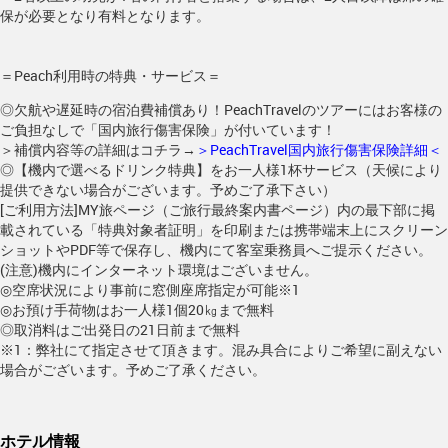
保が必要となり有料となります。
＝Peach利用時の特典・サービス＝
◎欠航や遅延時の宿泊費補償あり！PeachTravelのツアーにはお客様の
ご負担なしで「国内旅行傷害保険」が付いています！
＞補償内容等の詳細はコチラ→
＞PeachTravel国内旅行傷害保険詳細＜
◎【機内で選べるドリンク特典】をお一人様1杯サービス（天候により
提供できない場合がございます。予めご了承下さい）
[ご利用方法]MY旅ページ（ご旅行最終案内書ページ）内の最下部に掲
載されている「特典対象者証明」を印刷または携帯端末上にスクリーン
ショットやPDF等で保存し、機内にて客室乗務員へご提示ください。
(注意)機内にインターネット環境はございません。
◎空席状況により事前に窓側座席指定が可能※1
◎お預け手荷物はお一人様1個20㎏まで無料
◎取消料はご出発日の21日前まで無料
※1：弊社にて指定させて頂きます。混み具合によりご希望に副えない
場合がございます。予めご了承ください。
ホテル情報