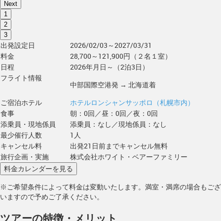
Next
1
2
3
出発設定日
2026/02/03～2027/03/31
料金
28,700～121,900円（２名１室）
日程
2026年月日～（2泊3日）
フライト情報
中部国際空港発 → 北海道着
ご宿泊ホテル
ホテルロンシャンサッポロ（札幌市内）
食事
朝：0回／昼：0回／夜：0回
添乗員・現地係員
添乗員：なし／現地係員：なし
最少催行人数
1人
キャンセル料
出発21日前までキャンセル無料
旅行企画・実施
株式会社ホワイト・ベアーファミリー
※ご希望条件によって料金は変動いたします。満室・満席の場合もござ
いますので予めご了承ください。
ツアーの特徴・メリット