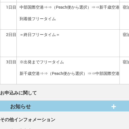
1日目
中部国際空港⇒⇒（Peach便から選択）⇒⇒新千歳空港
宿
到着後フリータイム
2日目
＝終日フリータイム＝
宿
3日目
※出発までフリータイム
宿
新千歳空港⇒⇒（Peach便から選択）⇒⇒中部国際空港
お申込みに関して
お知らせ
その他インフォメーション