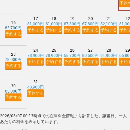
予約
-
17
18
19
20
21
22
16
81,000円
81,000円
67,800円
67,800円
82,100円
81,0
83,700円
予約する
予約する
予約する
予約する
予約する
予約
予約する
24
25
26
27
28
29
23
78,900円
78,900円
65,700円
80,600円
91,900円
66,8
78,900円
予約する
予約する
予約する
予約する
予約する
予約
予約する
31
30
43,900円
65,000円
予約する
予約する
2026/08/07 00:13時点での在庫料金情報より計算した、該当日、一人
あたりの料金を表示しています。