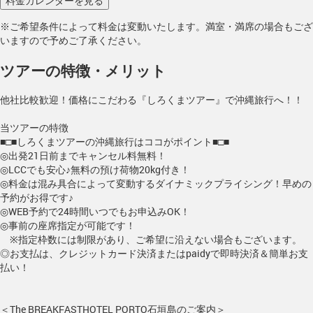
※ご希望条件によって料金は変動いたします。満室・満席の場合もござ
いますので予めご了承ください。
ツアーの特徴・メリット
他社比較歓迎！価格にこだわる『しろくまツアー』で沖縄旅行へ！！
当ツアーの特徴
■□■しろくまツアーの沖縄旅行はココがポイント■□■
◎出発21日前までキャンセル料無料！
◎LCCでも安心♪無料の預け荷物20kg付き！
◎料金は混み具合によって変動するダイナミックプライシング！早めの
予約がお得です♪
◎WEB予約で24時間いつでもお申込みOK！
◎事前の座席指定が可能です！
※指定枠数には制限があり、ご希望に沿えない場合もございます。
◎お支払は、クレジットカード決済またはpaidyで即時決済＆簡単お支
払い！
＜The BREAKFASTHOTEL PORTO石垣島のご案内＞