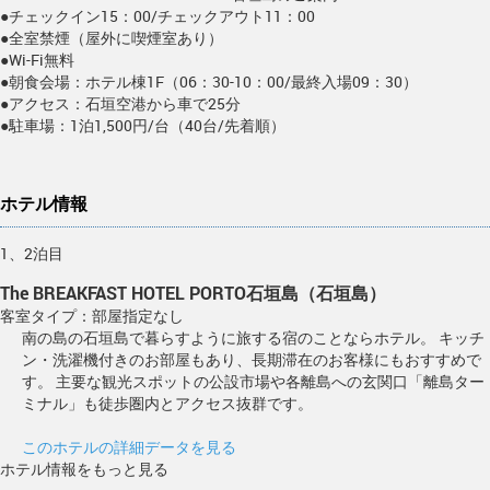
●チェックイン15：00/チェックアウト11：00
●全室禁煙（屋外に喫煙室あり）
●Wi-Fi無料
●朝食会場：ホテル棟1F（06：30-10：00/最終入場09：30）
●アクセス：石垣空港から車で25分
●駐車場：1泊1,500円/台（40台/先着順）
ホテル情報
1、2泊目
The BREAKFAST HOTEL PORTO石垣島（石垣島）
客室タイプ：部屋指定なし
南の島の石垣島で暮らすように旅する宿のことならホテル。 キッチ
ン・洗濯機付きのお部屋もあり、長期滞在のお客様にもおすすめで
す。 主要な観光スポットの公設市場や各離島への玄関口「離島ター
ミナル」も徒歩圏内とアクセス抜群です。
このホテルの詳細データを見る
ホテル情報をもっと見る