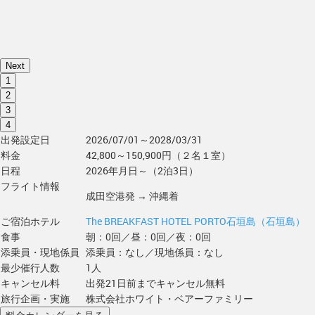
Next
1
2
3
4
出発設定日
2026/07/01～2028/03/31
料金
42,800～150,900円（２名１室）
日程
2026年月日～（2泊3日）
フライト情報
成田空港発 → 沖縄着
ご宿泊ホテル
The BREAKFAST HOTEL PORTO石垣島（石垣島）
食事
朝：0回／昼：0回／夜：0回
添乗員・現地係員
添乗員：なし／現地係員：なし
最少催行人数
1人
キャンセル料
出発21日前までキャンセル無料
旅行企画・実施
株式会社ホワイト・ベアーファミリー