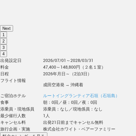
Next
1
2
3
4
出発設定日
2026/07/01～2028/03/31
料金
47,400～148,800円（２名１室）
日程
2026年月日～（2泊3日）
フライト情報
成田空港発 → 沖縄着
ご宿泊ホテル
ルートイングランティア石垣（石垣島）
食事
朝：0回／昼：0回／夜：0回
添乗員・現地係員
添乗員：なし／現地係員：なし
最少催行人数
1人
キャンセル料
出発21日前までキャンセル無料
旅行企画・実施
株式会社ホワイト・ベアーファミリー