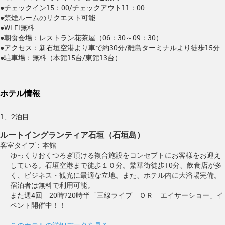
●チェックイン15：00/チェックアウト11：00
●禁煙ルームのリクエスト可能
●Wi-Fi無料
●朝食会場：レストラン花茶屋（06：30～09：30）
●アクセス：新石垣空港より車で約30分/離島ターミナルより徒歩15分
●駐車場：無料（本館15台/東館13台）
ホテル情報
1、2泊目
ルートイングランティア石垣（石垣島）
客室タイプ：本館
ゆっくりおくつろぎ頂ける複合施設をコンセプトにお客様をお迎え
している。石垣空港まで徒歩１０分。繁華街徒歩10分、飲食店が多
く、ビジネス・観光に最適な立地。また、ホテル内に大浴場完備。
宿泊者は無料で利用可能。
また週4回 20時?20時半「三線ライブ ＯＲ エイサーショー」イ
ベント開催中！！