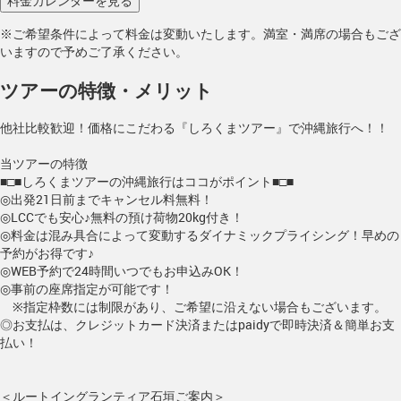
※ご希望条件によって料金は変動いたします。満室・満席の場合もござ
いますので予めご了承ください。
ツアーの特徴・メリット
他社比較歓迎！価格にこだわる『しろくまツアー』で沖縄旅行へ！！
当ツアーの特徴
■□■しろくまツアーの沖縄旅行はココがポイント■□■
◎出発21日前までキャンセル料無料！
◎LCCでも安心♪無料の預け荷物20kg付き！
◎料金は混み具合によって変動するダイナミックプライシング！早めの
予約がお得です♪
◎WEB予約で24時間いつでもお申込みOK！
◎事前の座席指定が可能です！
※指定枠数には制限があり、ご希望に沿えない場合もございます。
◎お支払は、クレジットカード決済またはpaidyで即時決済＆簡単お支
払い！
＜ルートイングランティア石垣ご案内＞