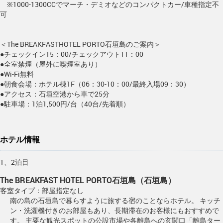
※1000-1300CCでマーチ・デミオなどのコンパクトカー/車種指定不
可
＜The BREAKFASTHOTEL PORTO石垣島のご案内＞
●チェックイン15：00/チェックアウト11：00
●全室禁煙（屋外に喫煙室あり）
●Wi-Fi無料
●朝食会場：ホテル棟1F（06：30-10：00/最終入場09：30）
●アクセス：石垣空港から車で25分
●駐車場：1泊1,500円/台（40台/先着順）
ホテル情報
1、2泊目
The BREAKFAST HOTEL PORTO石垣島（石垣島）
客室タイプ：部屋指定なし
南の島の石垣島で暮らすように旅する宿のことならホテル。 キッチ
ン・洗濯機付きのお部屋もあり、長期滞在のお客様にもおすすめで
す。 主要な観光スポットの公設市場や各離島への玄関口「離島ター