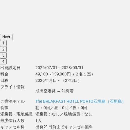
Next
1
2
3
4
出発設定日
2026/07/01～2028/03/31
料金
49,100～159,000円（２名１室）
日程
2026年月日～（2泊3日）
フライト情報
成田空港発 → 沖縄着
ご宿泊ホテル
The BREAKFAST HOTEL PORTO石垣島（石垣島）
食事
朝：0回／昼：0回／夜：0回
添乗員・現地係員
添乗員：なし／現地係員：なし
最少催行人数
1人
キャンセル料
出発21日前までキャンセル無料