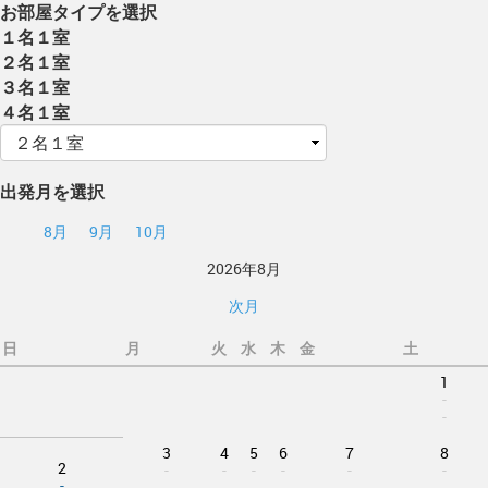
お部屋タイプを選択
１名１室
２名１室
３名１室
４名１室
出発月を選択
8月
9月
10月
2026年8月
次月
日
月
火
水
木
金
土
1
-
-
3
4
5
6
7
8
2
-
-
-
-
-
-
-
-
-
-
-
-
-