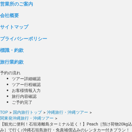
営業所のご案内
会社概要
サイトマップ
プライバシーポリシー
標識・約款
旅行業約款
予約の流れ
ツアー詳細確認
ツアー行程確認
お客様情報入力
旅行内容確認
ご予約完了
TOP
>
国内旅行トップ
>
沖縄旅行・沖縄ツアー
>
関東発沖縄旅行・沖縄ツアー
>
【観光に便利！石垣港離島ターミナル近く！】Peach［預け荷物20kg込
み］で行く♪沖縄石垣島旅行・免責補償込みのレンタカー付きプラン！