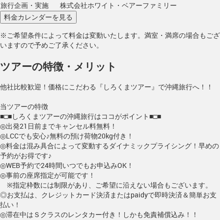
旅行企画・実施
株式会社ホワイト・ベアーファミリー
※ご希望条件によって料金は変動いたします。満室・満席の場合もござ
いますので予めご了承ください。
ツアーの特徴・メリット
他社比較歓迎！価格にこだわる『しろくまツアー』で沖縄旅行へ！！
当ツアーの特徴
■□■しろくまツアーの沖縄旅行はココがポイント■□■
◎出発21日前までキャンセル料無料！
◎LCCでも安心♪無料の預け荷物20kg付き！
◎料金は混み具合によって変動するダイナミックプライシング！早めの
予約がお得です♪
◎WEB予約で24時間いつでもお申込みOK！
◎事前の座席指定が可能です！
※指定枠数には制限があり、ご希望に沿えない場合もございます。
◎お支払は、クレジットカード決済またはpaidyで即時決済＆簡単お支
払い！
◎滞在中はＳクラスのレンタカー付き！しかも免責補償込み！！