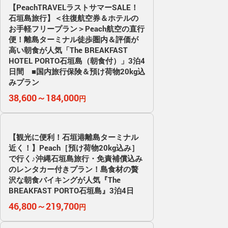
【PeachTRAVELラストサマーSALE！
石垣島旅行】＜往復航空券＆ホテルの
お手軽フリープラン＞Peach航空の直行
便！離島ターミナル徒歩圏内＆評価が
高い朝食が人気「The BREAKFAST
HOTEL PORTO石垣島（朝食付）」3泊4
日間 ■国内旅行保険＆預け荷物20kg込
みプラン
38,600～184,000
円
【観光に便利！石垣港離島ターミナル
近く！】Peach［預け荷物20kg込み］
で行く♪沖縄石垣島旅行・免責補償込み
のレンタカー付きプラン！島食材の贅
沢な朝食バイキングが人気『The
BREAKFAST PORTO石垣島』3泊4日
46,800～219,700
円