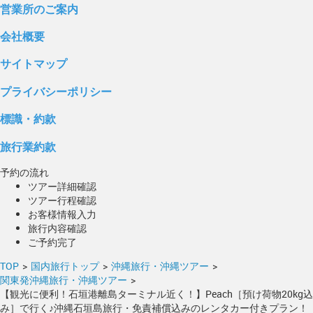
営業所のご案内
会社概要
サイトマップ
プライバシーポリシー
標識・約款
旅行業約款
予約の流れ
ツアー詳細確認
ツアー行程確認
お客様情報入力
旅行内容確認
ご予約完了
TOP
>
国内旅行トップ
>
沖縄旅行・沖縄ツアー
>
関東発沖縄旅行・沖縄ツアー
>
【観光に便利！石垣港離島ターミナル近く！】Peach［預け荷物20kg込
み］で行く♪沖縄石垣島旅行・免責補償込みのレンタカー付きプラン！