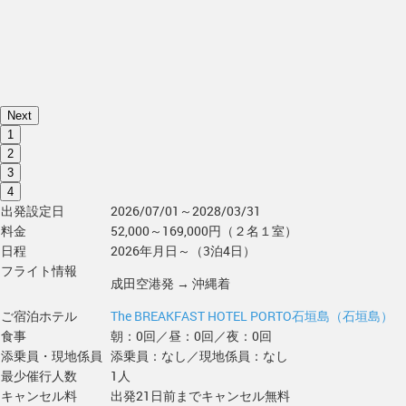
Next
1
2
3
4
出発設定日
2026/07/01～2028/03/31
料金
52,000～169,000円（２名１室）
日程
2026年月日～（3泊4日）
フライト情報
成田空港発 → 沖縄着
ご宿泊ホテル
The BREAKFAST HOTEL PORTO石垣島（石垣島）
食事
朝：0回／昼：0回／夜：0回
添乗員・現地係員
添乗員：なし／現地係員：なし
最少催行人数
1人
キャンセル料
出発21日前までキャンセル無料