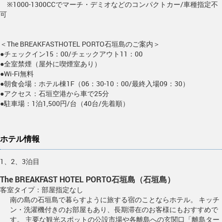
※1000-1300CCでマーチ・デミオなどのコンパクトカー/車種指定不
可
＜The BREAKFASTHOTEL PORTO石垣島のご案内＞
●チェックイン15：00/チェックアウト11：00
●全室禁煙（屋外に喫煙室あり）
●Wi-Fi無料
●朝食会場：ホテル棟1F（06：30-10：00/最終入場09：30）
●アクセス：石垣空港から車で25分
●駐車場：1泊1,500円/台（40台/先着順）
ホテル情報
1、2、3泊目
The BREAKFAST HOTEL PORTO石垣島（石垣島）
客室タイプ：部屋指定なし
南の島の石垣島で暮らすように旅する宿のことならホテル。 キッチ
ン・洗濯機付きのお部屋もあり、長期滞在のお客様にもおすすめで
す。 主要な観光スポットの公設市場や各離島への玄関口「離島ター