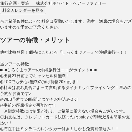
旅行企画・実施
株式会社ホワイト・ベアーファミリー
※ご希望条件によって料金は変動いたします。満室・満席の場合もござ
いますので予めご了承ください。
ツアーの特徴・メリット
他社比較歓迎！価格にこだわる『しろくまツアー』で沖縄旅行へ！！
当ツアーの特徴
■□■しろくまツアーの沖縄旅行はココがポイント■□■
◎出発21日前までキャンセル料無料！
◎LCCでも安心♪無料の預け荷物20kg付き！
◎料金は混み具合によって変動するダイナミックプライシング！早めの
予約がお得です♪
◎WEB予約で24時間いつでもお申込みOK！
◎事前の座席指定が可能です！
※指定枠数には制限があり、ご希望に沿えない場合もございます。
◎お支払は、クレジットカード決済またはpaidyで即時決済＆簡単お支
払い！
◎滞在中はＳクラスのレンタカー付き！しかも免責補償込み！！