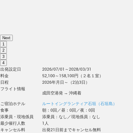
Next
1
2
3
4
出発設定日
2026/07/01～2028/03/31
料金
52,100～158,100円（２名１室）
日程
2026年月日～（2泊3日）
フライト情報
成田空港発 → 沖縄着
ご宿泊ホテル
ルートイングランティア石垣（石垣島）
食事
朝：0回／昼：0回／夜：0回
添乗員・現地係員
添乗員：なし／現地係員：なし
最少催行人数
1人
キャンセル料
出発21日前までキャンセル無料