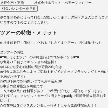
旅行企画・実施
株式会社ホワイト・ベアーファミリー
※ご希望条件によって料金は変動いたします。満室・満席の場合もござ
いますので予めご了承ください。
ツアーの特徴・メリット
他社比較歓迎！価格にこだわる『しろくまツアー』で沖縄旅行へ！！
当ツアーの特徴
■□■しろくまツアーの沖縄旅行はココがポイント■□■
◎出発21日前までキャンセル料無料！
◎LCCでも安心♪無料の預け荷物20kg付き！
◎料金は混み具合によって変動するダイナミックプライシング！早めの
予約がお得です♪
◎WEB予約で24時間いつでもお申込みOK！
◎事前の座席指定が可能です！
※指定枠数には制限があり、ご希望に沿えない場合もございます。
◎お支払は、クレジットカード決済またはpaidyで即時決済＆簡単お支
払い！
◎滞在中はＳクラスのレンタカー付き！しかも免責補償込み！！