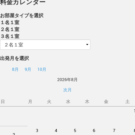
料金カレンダー
お部屋タイプを選択
１名１室
２名１室
３名１室
出発月を選択
8月
9月
10月
2026年8月
次月
日
月
火
水
木
金
土
3
4
5
6
7
2