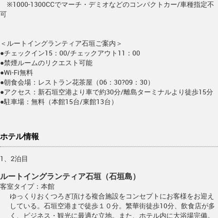
※1000-1300CCでマーチ・デミオなどのコンパクトカー/車種指定不
可
＜ルートイングランティア石垣ご案内＞
●チェックイン15：00/チェックアウト11：00
●禁煙ルームのリクエスト可能
●Wi-Fi無料
●朝食会場：レストラン花茶屋（06：30?09：30）
●アクセス：新石垣空港より車で約30分/離島ターミナルより徒歩15分
●駐車場：無料（本館15台/東館13台）
ホテル情報
1、2泊目
ルートイングランティア石垣（石垣島）
客室タイプ：本館
ゆっくりおくつろぎ頂ける複合施設をコンセプトにお客様をお迎え
している。石垣空港まで徒歩１０分。繁華街徒歩10分、飲食店が多
く、ビジネス・観光に最適な立地。また、ホテル内に大浴場完備。