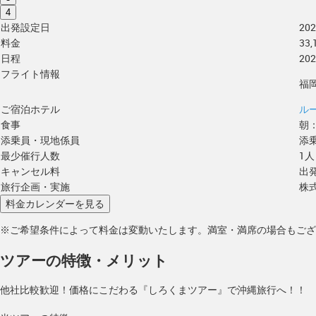
4
出発設定日
202
料金
33
日程
20
フライト情報
福岡
ご宿泊ホテル
ル
食事
朝
添乗員・現地係員
添
最少催行人数
1人
キャンセル料
出
旅行企画・実施
株
※ご希望条件によって料金は変動いたします。満室・満席の場合もござ
ツアーの特徴・メリット
他社比較歓迎！価格にこだわる『しろくまツアー』で沖縄旅行へ！！