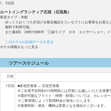
1、2泊目
ルートイングランティア石垣（石垣島）
客室タイプ：本館
ゆっくりおくつろぎ頂ける複合施設をコンセプトにお客様をお迎え
無料で利用可能。
また週4回 20時?20時半「三線ライブ ＯＲ エイサーショー」
このホテルの詳細データを見る
ホテル情報をもっと見る
ツアースケジュール
日程
1日目
■各地空港発 → 石垣空港着
※ご出発予定時刻の1時間前には空港にお越しいただき搭乗
※選択可能なフライト・時間・割増については、カレンダ
※ご希望便によって割増料金が発生いたします。
※発着時刻・便名・機材は変更となる場合がございます。