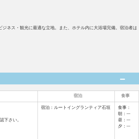
ビジネス・観光に最適な立地。また、ホテル内に大浴場完備。宿泊者は
宿泊
食事
宿泊：
ルートイングランティア石垣
食事：
朝：---
認下さい。
昼：---
夕：---