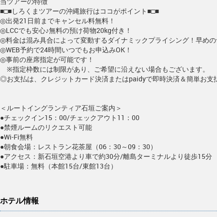
当ツアーの特徴
■□■しろくまツアーの沖縄旅行はココがポイント■□■
◎出発21日前までキャンセル料無料！
◎LCCでも安心♪無料の預け荷物20kg付き！
◎料金は混み具合によって変動するダイナミックプライシング！早めの
◎WEB予約で24時間いつでもお申込みOK！
◎事前の座席指定が可能です！
※指定枠数には制限があり、ご希望に沿えない場合もございます。
◎お支払は、クレジットカード決済またはpaidyで即時決済＆簡単お支
＜ルートイングランティア石垣ご案内＞
●チェックイン15：00/チェックアウト11：00
●禁煙ルームのリクエスト可能
●Wi-Fi無料
●朝食会場：レストラン花茶屋（06：30～09：30）
●アクセス：新石垣空港より車で約30分/離島ターミナルより徒歩15分
●駐車場：無料（本館15台/東館13台）
ホテル情報