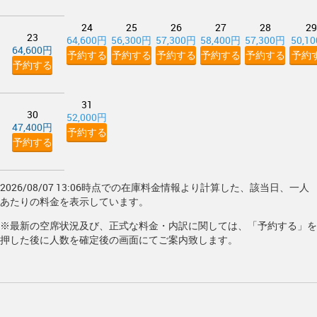
24
25
26
27
28
29
23
64,600円
56,300円
57,300円
58,400円
57,300円
50,1
64,600円
予約する
予約する
予約する
予約する
予約する
予約
予約する
31
30
52,000円
47,400円
予約する
予約する
2026/08/07 13:06時点での在庫料金情報より計算した、該当日、一人
あたりの料金を表示しています。
※最新の空席状況及び、正式な料金・内訳に関しては、「予約する」を
押した後に人数を確定後の画面にてご案内致します。