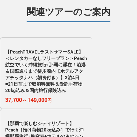
関連ツアーのご案内
【PeachTRAVELラストサマーSALE】
＜レンタカーなしフリープラン＞Peach
航空でいく沖縄旅行♪那覇に滞在！泊港
＆国際通りまで徒歩圏内【ホテルアク
アチッタナハ（朝食付き）】3泊4日
■21日前まで取消料無料＆受託手荷物
20kg込み＆国内旅行保険込み
37,700～149,000
円
【那覇で楽しむシティリゾート】
Peach［預け荷物20kg込み］で行く沖
縄那覇旅行♪航空券+ホテルのみのシン