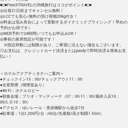
■□■PeachTRAVELの沖縄旅行はココがポイント■□■
◎出発21日前までキャンセル無料！
◎LCCでも安心♪無料の預け荷物20kg付き！
◎料金は混み具合によって変動するダイナミックプライシング！早めの
予約がお得です♪
◎WEB予約で24時間いつでもお申込みOK！
◎事前の座席指定が可能です！
※指定枠数には制限があり、ご希望に沿えない場合もございます。
◎お支払は、クレジットカード決済またはpaidyで即時決済＆簡単お支
払い！
＜ホテルアクアチッタナハご案内＞
●チェックイン15：00/チェックアウト11：00
●全室禁煙（喫煙室あり）
●Wi-Fi：ホテルロビー
●朝食会場：ブリオ・マッティーナ（07：00-11：00/最終入店10：
00/L.O.10：30）
●アクセス：ゆいレール・美栄橋駅から徒歩7分
●駐車場：1泊1,200円/台（60台/先着順/高さ制限1.55m）