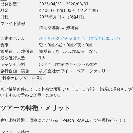
出発設定日
2026/04/28～2028/03/31
料金
42,000～128,800円（２名１室）
日程
2026年月日～（3泊4日）
フライト情報
福岡空港発 → 沖縄着
ご宿泊ホテル
ホテルアクアチッタナハ（泊港周辺エリア）
食事
朝：0回／昼：0回／夜：0回
添乗員・現地係員
添乗員：なし／現地係員：なし
最少催行人数
1人
キャンセル料
出発21日前までキャンセル無料
旅行企画・実施
株式会社ホワイト・ベアーファミリー
※ご希望条件によって料金は変動いたします。満室・満席の場合もござ
いますので予めご了承ください。
ツアーの特徴・メリット
他社比較歓迎！価格にこだわる『PeachTRAVEL』で沖縄旅行へ！！
当ツアーの特徴