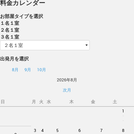
料金カレンダー
お部屋タイプを選択
１名１室
２名１室
３名１室
出発月を選択
8月
9月
10月
2026年8月
次月
日
月
火
水
木
金
土
1
-
-
3
4
5
6
7
8