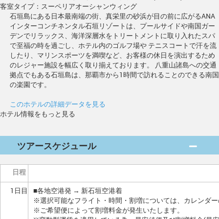
客室タイプ：スーペリアオーシャンウィング
石垣島にある日本最南端の街、真栄里の砂浜が目の前に広がるANA
インターコンチネンタル石垣リゾートは、プールサイドや南国ガー
デンでリラックス、海洋深層水をトリートメントに取り入れたスパ
で至福の時を過ごし、ホテル内のゴルフ場や テニスコートで汗を流
したり、マリンスポーツを満喫など、お客様の休日を演出するため
のレジャー施設を幅広く取り揃えております。 八重山諸島への交通
拠点でもある石垣島は、那覇市から1時間で訪れることのできる南国
の楽園です。
このホテルの詳細データを見る
ホテル情報をもっと見る
ツアースケジュール
日程
1日目
■各地空港発 → 新石垣空港着
※選択可能なフライト・時間・割増については、カレンダー
※ご希望便によって割増料金が発生いたします。