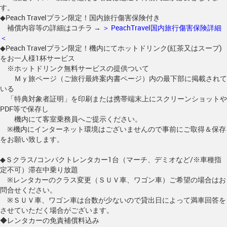
す。
◆Peach Travelプラン限定！国内旅行傷害保険付き
補償内容等の詳細はコチラ →
＞ PeachTravel国内旅行傷害保険詳細
＜
◆Peach Travelプラン限定！機内にてホットドリンク(紅茶又はスープ)
をお一人様1杯サービス
※ホットドリンク無料サービスの提供ついて
Ｍｙ旅ページ（ご旅行最終案内書ページ）内の最下部に掲載されて
いる
「特典対象者証明」を印刷または携帯端末上にスクリーンショットや
PDF等で保存し
機内にて客室乗務員へご提示ください。
※機内にインターネット環境はございませんので事前にご取得＆保存
をお願い致します。
◆Ｓクラス/コンパクトレンタカー1台（マーチ、デミオなど/※車種指
定不可）滞在中乗り放題
※レンタカーのクラス変更（ＳＵＶ車、ワゴン車）ご希望の場合はお
問合せください。
※ＳＵＶ車、ワゴン車は台数が少ないので貸出日によって満車回答を
させていただく場合がございます。
◆レンタカーの免責補償料込み