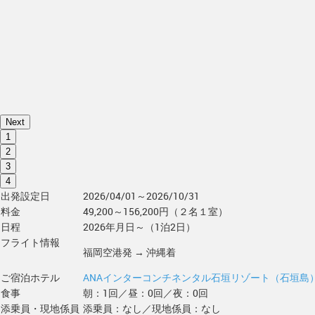
Next
1
2
3
4
出発設定日
2026/04/01～2026/10/31
料金
49,200～156,200円（２名１室）
日程
2026年月日～（1泊2日）
フライト情報
福岡空港発 → 沖縄着
ご宿泊ホテル
ANAインターコンチネンタル石垣リゾート（石垣島
食事
朝：1回／昼：0回／夜：0回
添乗員・現地係員
添乗員：なし／現地係員：なし