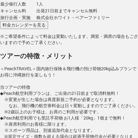
最少催行人数
1人
キャンセル料
出発21日前までキャンセル無料
旅行企画・実施
株式会社ホワイト・ベアーファミリー
※ご希望条件によって料金は変動いたします。満室・満席の場合もござ
いますので予めご了承ください。
ツアーの特徴・メリット
＜PeachTRAVEL＞国内旅行保険＆飛行機の預け荷物20kg込みプランで
お得に沖縄旅行を楽しもう！
当ツアーの特徴
◆Peach航空利用プランは、ご出発の21日前まで取消料無料！
※変更が生じた場合は再度新規ご予約が必要となります。
なお、飛行機の航空券料金は日々変動しますのでご了承ください。
※2歳以上のお子様は、お席のご利用が必要です。
◆Peach航空利用でも受託手荷物 お1人様「20kg」1個まで無料！
※座席利用のお客様に限ります。
※スポーツ用品は、別途追加代金となります。
※規定サイズ・個数を超える場合は超過手荷物代金が必要となりま