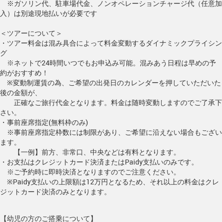
※ガソリン代、駐車場代金、ノンオペレーションチャージ代（任意加
入）は別途現地払いが必要です
＜ツアーについて＞
・ツアー料金は混み具合によって料金変動するダイナミックプライシン
グ
※ネットで24時間いつでもお申込み可能。混みあう日程は早めの予
約がおすすめ！
※変動制運賃の為、ご希望の出発日のカレンダーを押していただいた
後の金額が、
正確なご旅行代金となります。料金は随時変動しますのでご了承下
さい。
・事前座席指定(無料枠のみ)
※事前座席指定枠数には制限があり、ご希望に沿えない場合もござい
ます。
【一例】前方、非常口、中央などは有料となります。
・お支払はクレジットカード決済またはPaidy支払いのみです。
※ご予約時に即時決済となりますのでご注意ください。
※Paidy支払いの上限額は12万円となるため、それ以上の料金はクレ
ジットカード決済のみとなります。
【幼児の方のご搭乗について】