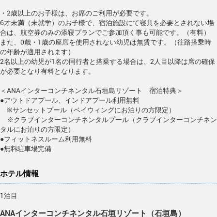
・2歳以上のお子様は、お席のご利用が必要です。
6才未満（未就学）のお子様で、宿泊施設にて寝具を必要とされない場
合は、航空券のみの添寝プランでご参加頂く事も可能です。（有料）
また、0歳・1歳の座席を使用されない幼児は無賃です。（往路搭乗時
の年齢が適用されます）
2名以上の幼児が1名の同行者と搭乗する場合は、2人目以降は席の確保
が必要となり有料となります。
＜ANAインターコンチネンタル石垣島リゾート 宿泊特典＞
●アウトドアプール、インドアプール利用無料
※サンセットプール（ベイウィングにお泊りの方限定）
※クラブインターコンチネンタルプール（クラブインターコンチネン
タルにお泊りの方限定）
●フィットネスルーム利用無料
●無料駐車場完備
ホテル情報
1泊目
ANAインターコンチネンタル石垣リゾート（石垣島）