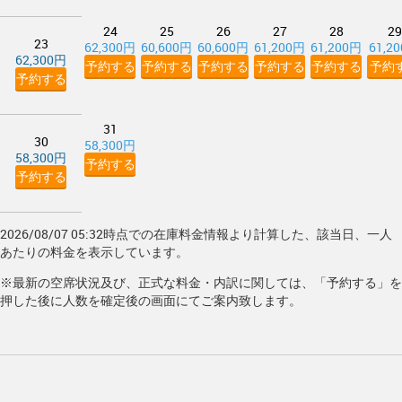
24
25
26
27
28
29
23
62,300円
60,600円
60,600円
61,200円
61,200円
61,2
62,300円
予約する
予約する
予約する
予約する
予約する
予約
予約する
31
30
58,300円
58,300円
予約する
予約する
2026/08/07 05:32時点での在庫料金情報より計算した、該当日、一人
あたりの料金を表示しています。
※最新の空席状況及び、正式な料金・内訳に関しては、「予約する」を
押した後に人数を確定後の画面にてご案内致します。