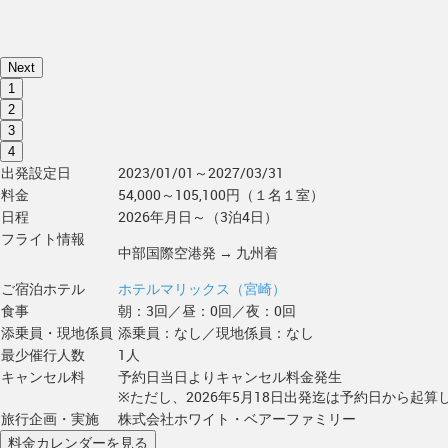
Next
1
2
3
4
出発設定日
2023/01/01～2027/03/31
料金
54,000～105,100円（１名１室）
日程
2026年月日～（3泊4日）
フライト情報
中部国際空港発 → 九州着
ご宿泊ホテル
ホテルマリックス（宮崎）
食事
朝：3回／昼：0回／夜：0回
添乗員・現地係員
添乗員：なし／現地係員：なし
最少催行人数
1人
キャンセル料
予約日当日よりキャンセル料金発生
※ただし、2026年5月18日出発迄は予約日から起算し
旅行企画・実施
株式会社ホワイト・ベアーファミリー