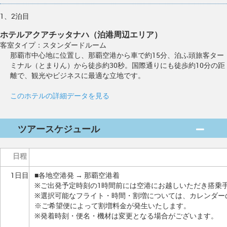
1、2泊目
ホテルアクアチッタナハ（泊港周辺エリア）
客室タイプ：スタンダードルーム
那覇市中心地に位置し、那覇空港から車で約15分、泊ふ頭旅客ター
ミナル（とまりん）から徒歩約30秒。国際通りにも徒歩約10分の距
離で、観光やビジネスに最適な立地です。
このホテルの詳細データを見る
ツアースケジュール
日程
1日目
■各地空港発 → 那覇空港着
※ご出発予定時刻の1時間前には空港にお越しいただき搭乗
※選択可能なフライト・時間・割増については、カレンダー
※ご希望便によって割増料金が発生いたします。
※発着時刻・便名・機材は変更となる場合がございます。