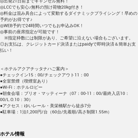
◎出発21日前までキャンセル無料！
◎LCCでも安心♪無料の預け荷物20kg付き！
◎料金は混み具合によって変動するダイナミックプライシング！早めの
予約がお得です♪
◎WEB予約で24時間いつでもお申込みOK！
◎事前の座席指定が可能です！
※指定枠数には制限があり、ご希望に沿えない場合もございます。
◎お支払は、クレジットカード決済またはpaidyで即時決済＆簡単お支
払い！
＜ホテルアクアチッタナハご案内＞
●チェックイン15：00/チェックアウト11：00
●全室禁煙（喫煙室あり）
●Wi-Fi：ホテルロビー
●朝食会場：ブリオ・マッティーナ（07：00-11：00/最終入店10：
00/L.O.10：30）
●アクセス：ゆいレール・美栄橋駅から徒歩7分
●駐車場：1泊1,200円/台（60台/先着順/高さ制限1.55m）
ホテル情報