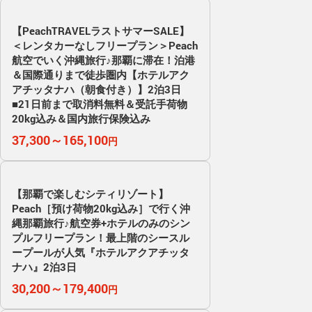
【PeachTRAVELラストサマーSALE】
＜レンタカーなしフリープラン＞Peach
航空でいく沖縄旅行♪那覇に滞在！泊港
＆国際通りまで徒歩圏内【ホテルアク
アチッタナハ（朝食付き）】2泊3日
■21日前まで取消料無料＆受託手荷物
20kg込み＆国内旅行保険込み
37,300～165,100
円
【那覇で楽しむシティリゾート】
Peach［預け荷物20kg込み］で行く沖
縄那覇旅行♪航空券+ホテルのみのシン
プルフリープラン！最上階のシースル
ープールが人気『ホテルアクアチッタ
ナハ』2泊3日
30,200～179,400
円