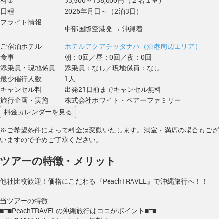
料金
33,500～138,000円（２名１室）
日程
2026年月日～（2泊3日）
フライト情報
中部国際空港発 → 沖縄着
ご宿泊ホテル
ホテルアクアチッタナハ（泊港周辺エリア）
食事
朝：0回／昼：0回／夜：0回
添乗員・現地係員
添乗員：なし／現地係員：なし
最少催行人数
1人
キャンセル料
出発21日前までキャンセル無料
旅行企画・実施
株式会社ホワイト・ベアーファミリー
※ご希望条件によって料金は変動いたします。満室・満席の場合もござ
いますので予めご了承ください。
ツアーの特徴・メリット
他社比較歓迎！価格にこだわる『PeachTRAVEL』で沖縄旅行へ！！
当ツアーの特徴
■□■PeachTRAVELの沖縄旅行はココがポイント■□■