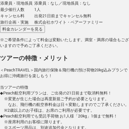
添乗員・現地係員
添乗員：なし／現地係員：なし
最少催行人数
1人
キャンセル料
出発21日前までキャンセル無料
旅行企画・実施
株式会社ホワイト・ベアーファミリー
※ご希望条件によって料金は変動いたします。満室・満席の場合もござ
いますので予めご了承ください。
ツアーの特徴・メリット
＜PeachTRAVEL＞国内旅行保険＆飛行機の預け荷物20kg込みプランで
お得に沖縄旅行を楽しもう！
当ツアーの特徴
◆Peach航空利用プランは、ご出発の21日前まで取消料無料！
※変更が生じた場合は再度新規ご予約が必要となります。
なお、飛行機の航空券料金は日々変動しますのでご了承ください。
※2歳以上のお子様は、お席のご利用が必要です。
◆Peach航空利用でも受託手荷物 お1人様「20kg」1個まで無料！
※座席利用のお客様に限ります。
※スポーツ用品は、別途追加代金となります。