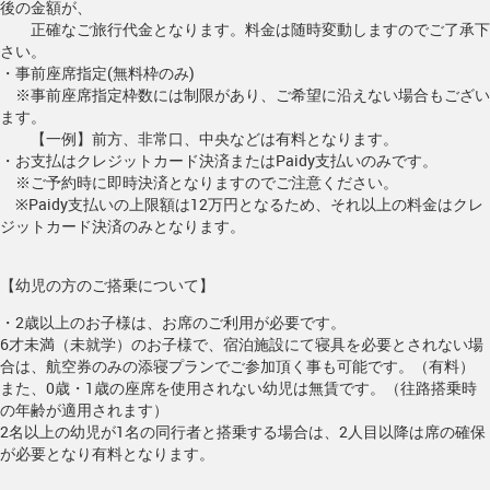
後の金額が、
正確なご旅行代金となります。料金は随時変動しますのでご了承下
さい。
・事前座席指定(無料枠のみ)
※事前座席指定枠数には制限があり、ご希望に沿えない場合もござい
ます。
【一例】前方、非常口、中央などは有料となります。
・お支払はクレジットカード決済またはPaidy支払いのみです。
※ご予約時に即時決済となりますのでご注意ください。
※Paidy支払いの上限額は12万円となるため、それ以上の料金はクレ
ジットカード決済のみとなります。
【幼児の方のご搭乗について】
・2歳以上のお子様は、お席のご利用が必要です。
6才未満（未就学）のお子様で、宿泊施設にて寝具を必要とされない場
合は、航空券のみの添寝プランでご参加頂く事も可能です。（有料）
また、0歳・1歳の座席を使用されない幼児は無賃です。（往路搭乗時
の年齢が適用されます）
2名以上の幼児が1名の同行者と搭乗する場合は、2人目以降は席の確保
が必要となり有料となります。