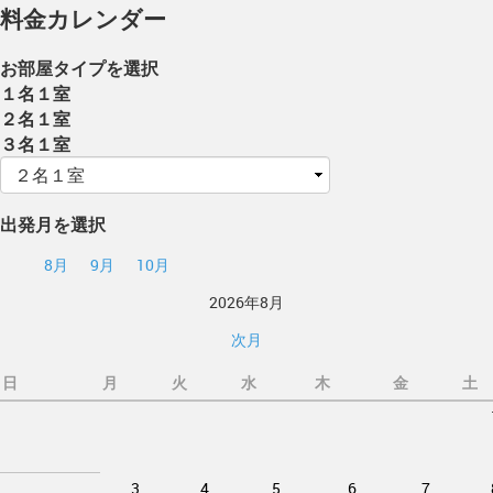
料金カレンダー
お部屋タイプを選択
１名１室
２名１室
３名１室
出発月を選択
8月
9月
10月
2026年8月
次月
日
月
火
水
木
金
土
3
4
5
6
7