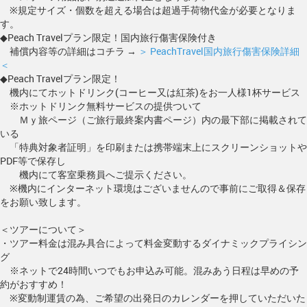
※規定サイズ・個数を超える場合は超過手荷物代金が必要となりま
す。
◆Peach Travelプラン限定！国内旅行傷害保険付き
補償内容等の詳細はコチラ →
＞ PeachTravel国内旅行傷害保険詳細
＜
◆Peach Travelプラン限定！
機内にてホットドリンク(コーヒー又は紅茶)をお一人様1杯サービス
※ホットドリンク無料サービスの提供ついて
Ｍｙ旅ページ（ご旅行最終案内書ページ）内の最下部に掲載されて
いる
「特典対象者証明」を印刷または携帯端末上にスクリーンショットや
PDF等で保存し
機内にて客室乗務員へご提示ください。
※機内にインターネット環境はございませんので事前にご取得＆保存
をお願い致します。
＜ツアーについて＞
・ツアー料金は混み具合によって料金変動するダイナミックプライシン
グ
※ネットで24時間いつでもお申込み可能。混みあう日程は早めの予
約がおすすめ！
※変動制運賃の為、ご希望の出発日のカレンダーを押していただいた