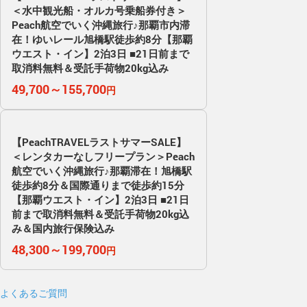
＜水中観光船・オルカ号乗船券付き＞
Peach航空でいく沖縄旅行♪那覇市内滞
在！ゆいレール旭橋駅徒歩約8分【那覇
ウエスト・イン】2泊3日 ■21日前まで
取消料無料＆受託手荷物20kg込み
49,700～155,700
円
【PeachTRAVELラストサマーSALE】
＜レンタカーなしフリープラン＞Peach
航空でいく沖縄旅行♪那覇滞在！旭橋駅
徒歩約8分＆国際通りまで徒歩約15分
【那覇ウエスト・イン】2泊3日 ■21日
前まで取消料無料＆受託手荷物20kg込
み＆国内旅行保険込み
48,300～199,700
円
よくあるご質問