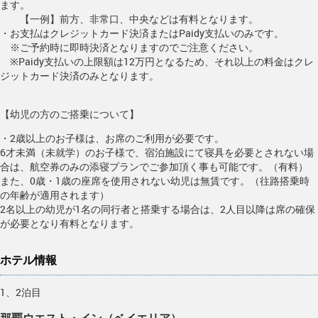
ます。
【一例】前方、非常口、中央などは有料となります。
・お支払はクレジットカード決済またはPaidy支払いのみです。
※ご予約時に即時決済となりますのでご注意ください。
※Paidy支払いの上限額は12万円となるため、それ以上の料金はクレ
ジットカード決済のみとなります。
【幼児の方のご搭乗について】
・2歳以上のお子様は、お席のご利用が必要です。
6才未満（未就学）のお子様で、宿泊施設にて寝具を必要とされない場
合は、航空券のみの添寝プランでご参加頂く事も可能です。（有料）
また、0歳・1歳の座席を使用されない幼児は無賃です。（往路搭乗時
の年齢が適用されます）
2名以上の幼児が1名の同行者と搭乗する場合は、2人目以降は席の確保
が必要となり有料となります。
ホテル情報
1、2泊目
那覇ウエスト・イン（ベイエリア）