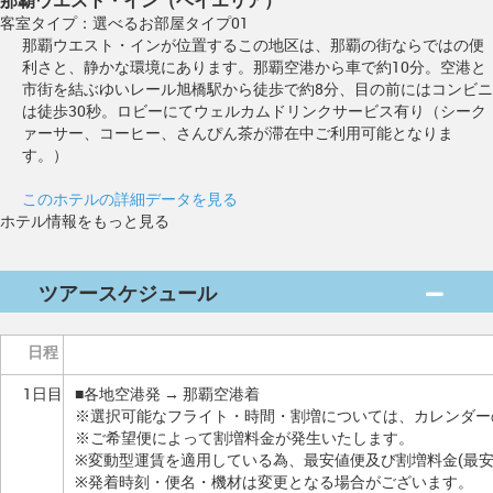
客室タイプ：選べるお部屋タイプ01
那覇ウエスト・インが位置するこの地区は、那覇の街ならではの便
利さと、静かな環境にあります。那覇空港から車で約10分。空港と
市街を結ぶゆいレール旭橋駅から徒歩で約8分、目の前にはコンビニ
は徒歩30秒。ロビーにてウェルカムドリンクサービス有り（シーク
ァーサー、コーヒー、さんぴん茶が滞在中ご利用可能となりま
す。）
このホテルの詳細データを見る
ホテル情報をもっと見る
ツアースケジュール
日程
1日目
■各地空港発 → 那覇空港着
※選択可能なフライト・時間・割増については、カレンダー
※ご希望便によって割増料金が発生いたします。
※変動型運賃を適用している為、最安値便及び割増料金(最
※発着時刻・便名・機材は変更となる場合がございます。