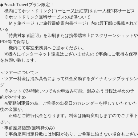
◆Peach Travelプラン限定！
機内にてホットドリンク(コーヒー又は紅茶)をお一人様1杯サービス
※ホットドリンク無料サービスの提供ついて
Ｍｙ旅ページ（ご旅行最終案内書ページ）内の最下部に掲載されて
いる
「特典対象者証明」を印刷または携帯端末上にスクリーンショットや
PDF等で保存し
機内にて客室乗務員へご提示ください。
※機内にインターネット環境はございませんので事前にご取得＆保存
をお願い致します。
＜ツアーについて＞
・ツアー料金は混み具合によって料金変動するダイナミックプライシン
グ
※ネットで24時間いつでもお申込み可能。混みあう日程は早めの予
約がおすすめ！
※変動制運賃の為、ご希望の出発日のカレンダーを押していただいた
後の金額が、
正確なご旅行代金となります。料金は随時変動しますのでご了承下
さい。
・事前座席指定(無料枠のみ)
※事前座席指定枠数には制限があり、ご希望に沿えない場合もござい