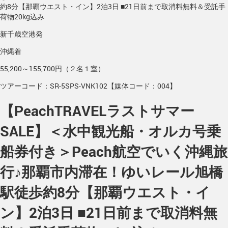
約8分【那覇ウエスト・イン】2泊3日 ■21日前まで取消料無料＆受託手
荷物20kg込み
新千歳空港発
沖縄着
55,200～155,700円（２名１室）
ツアーコード：SR-5SPS-VNK102【媒体コード：004】
【PeachTRAVELラストサマー
SALE】＜水中観光船・オルカ号乗
船券付き＞Peach航空でいく沖縄旅
行♪那覇市内滞在！ゆいレール旭橋
駅徒歩約8分【那覇ウエスト・イ
ン】2泊3日 ■21日前まで取消料無