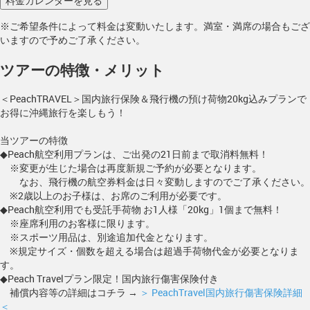
※ご希望条件によって料金は変動いたします。満室・満席の場合もござ
いますので予めご了承ください。
ツアーの特徴・メリット
＜PeachTRAVEL＞国内旅行保険＆飛行機の預け荷物20kg込みプランで
お得に沖縄旅行を楽しもう！
当ツアーの特徴
◆Peach航空利用プランは、ご出発の21日前まで取消料無料！
※変更が生じた場合は再度新規ご予約が必要となります。
なお、飛行機の航空券料金は日々変動しますのでご了承ください。
※2歳以上のお子様は、お席のご利用が必要です。
◆Peach航空利用でも受託手荷物 お1人様「20kg」1個まで無料！
※座席利用のお客様に限ります。
※スポーツ用品は、別途追加代金となります。
※規定サイズ・個数を超える場合は超過手荷物代金が必要となりま
す。
◆Peach Travelプラン限定！国内旅行傷害保険付き
補償内容等の詳細はコチラ →
＞ PeachTravel国内旅行傷害保険詳細
＜