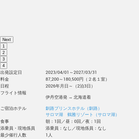
Next
1
2
3
4
出発設定日
2023/04/01～2027/03/31
料金
87,200～180,500円（２名１室）
日程
2026年月日～（2泊3日）
フライト情報
伊丹空港発 → 北海道着
ご宿泊ホテル
釧路プリンスホテル（釧路）
サロマ湖 鶴雅リゾート（サロマ湖）
食事
朝：1回／昼：0回／夜：1回
添乗員・現地係員
添乗員：なし／現地係員：なし
最少催行人数
1人