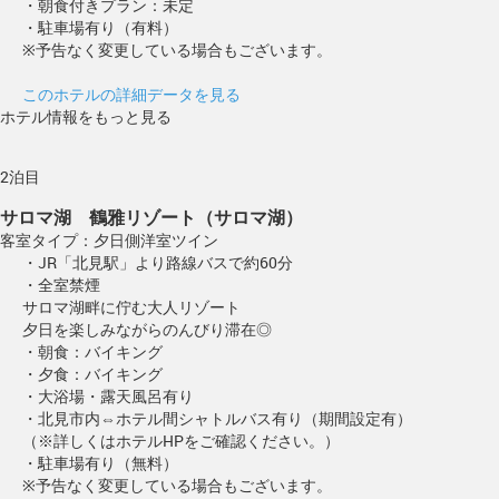
・朝食付きプラン：未定
・駐車場有り（有料）
※予告なく変更している場合もございます。
このホテルの詳細データを見る
ホテル情報をもっと見る
2泊目
サロマ湖 鶴雅リゾート（サロマ湖）
客室タイプ：夕日側洋室ツイン
・JR「北見駅」より路線バスで約60分
・全室禁煙
サロマ湖畔に佇む大人リゾート
夕日を楽しみながらのんびり滞在◎
・朝食：バイキング
・夕食：バイキング
・大浴場・露天風呂有り
・北見市内⇔ホテル間シャトルバス有り（期間設定有）
（※詳しくはホテルHPをご確認ください。）
・駐車場有り（無料）
※予告なく変更している場合もございます。