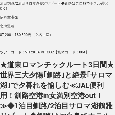
泊目釧路/2泊目サロマ湖鶴雅リゾート◆釧路はご自身でホテル選択
OK！
伊丹空港発
北海道着
87,200～180,500円（２名１室）
ツアーコード：VH-2KJA-VPR032【媒体コード：004】
★道東ロマンチックルート3日間★
世界三大夕陽｢釧路｣と絶景｢サロマ
湖｣で夕暮れを愉しむ≪JAL便利
用！釧路空港in女満別空港out！
≫◆1泊目釧路/2泊目サロマ湖鶴雅