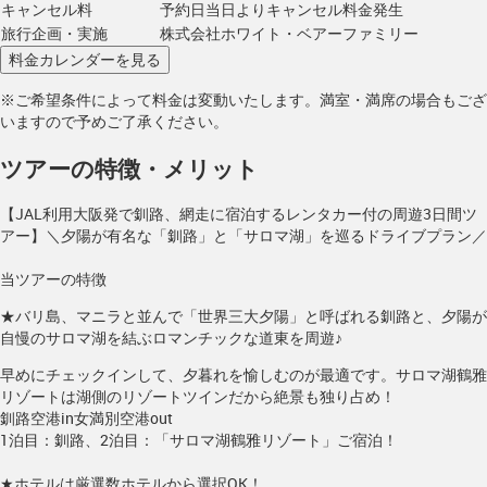
キャンセル料
予約日当日よりキャンセル料金発生
旅行企画・実施
株式会社ホワイト・ベアーファミリー
※ご希望条件によって料金は変動いたします。満室・満席の場合もござ
いますので予めご了承ください。
ツアーの特徴・メリット
【JAL利用大阪発で釧路、網走に宿泊するレンタカー付の周遊3日間ツ
アー】＼夕陽が有名な「釧路」と「サロマ湖」を巡るドライブプラン／
当ツアーの特徴
★バリ島、マニラと並んで「世界三大夕陽」と呼ばれる釧路と、夕陽が
自慢のサロマ湖を結ぶロマンチックな道東を周遊♪
早めにチェックインして、夕暮れを愉しむのが最適です。サロマ湖鶴雅
リゾートは湖側のリゾートツインだから絶景も独り占め！
釧路空港in女満別空港out
1泊目：釧路、2泊目：「サロマ湖鶴雅リゾート」ご宿泊！
★ホテルは厳選数ホテルから選択OK！