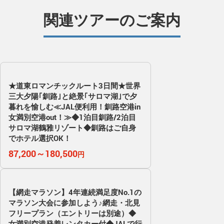
関連ツアーのご案内
★道東ロマンチックルート3日間★世界
三大夕陽｢釧路｣と絶景｢サロマ湖｣で夕
暮れを愉しむ≪JAL便利用！釧路空港in
女満別空港out！≫◆1泊目釧路/2泊目
サロマ湖鶴雅リゾート◆釧路はご自身
でホテル選択OK！
87,200～180,500
円
【網走マラソン】4年連続満足度No.1の
マラソン大会に参加しよう♪網走・北見
フリープラン（エントリーは別途）◆
女満別空港発着レンタカー付◆JALで行