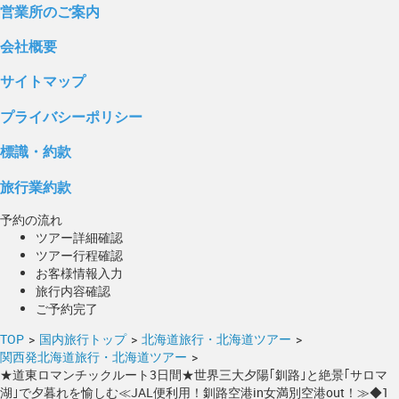
営業所のご案内
会社概要
サイトマップ
プライバシーポリシー
標識・約款
旅行業約款
予約の流れ
ツアー詳細確認
ツアー行程確認
お客様情報入力
旅行内容確認
ご予約完了
TOP
>
国内旅行トップ
>
北海道旅行・北海道ツアー
>
関西発北海道旅行・北海道ツアー
>
★道東ロマンチックルート3日間★世界三大夕陽｢釧路｣と絶景｢サロマ
湖｣で夕暮れを愉しむ≪JAL便利用！釧路空港in女満別空港out！≫◆1