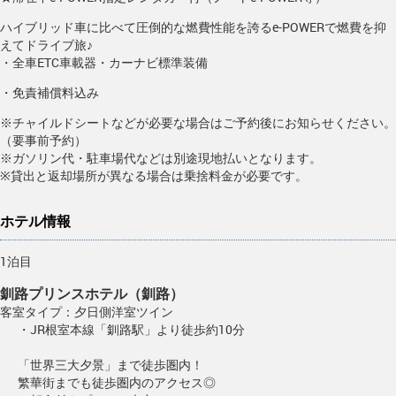
ハイブリッド車に比べて圧倒的な燃費性能を誇るe-POWERで燃費を抑
えてドライブ旅♪
・全車ETC車載器・カーナビ標準装備
・免責補償料込み
※チャイルドシートなどが必要な場合はご予約後にお知らせください。
（要事前予約）
※ガソリン代・駐車場代などは別途現地払いとなります。
※貸出と返却場所が異なる場合は乗捨料金が必要です。
ホテル情報
1泊目
釧路プリンスホテル（釧路）
客室タイプ：夕日側洋室ツイン
・JR根室本線「釧路駅」より徒歩約10分
「世界三大夕景」まで徒歩圏内！
繁華街までも徒歩圏内のアクセス◎