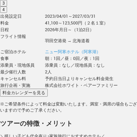
3
4
出発設定日
2023/04/01～2027/03/31
料金
41,100～123,500円（２名１室）
日程
2026年月日～（1泊2日）
フライト情報
羽田空港発 → 北海道着
ご宿泊ホテル
ニュー阿寒ホテル（阿寒湖）
食事
朝：1回／昼：0回／夜：1回
添乗員・現地係員
添乗員：なし／現地係員：なし
最少催行人数
2人
キャンセル料
予約日当日よりキャンセル料金発生
旅行企画・実施
株式会社ホワイト・ベアーファミリー
※ご希望条件によって料金は変動いたします。満室・満席の場合もござ
いますので予めご了承ください。
ツアーの特徴・メリット
＼嬉しい子ども代金有り♪家族旅行におすすめホテル／