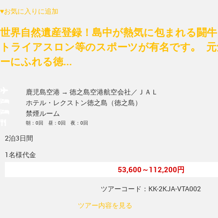
♥
お気に入りに追加
世界自然遺産登録！島中が熱気に包まれる闘牛
トライアスロン等のスポーツが有名です｡ 元
ーにふれる徳...
鹿児島空港 → 徳之島空港
航空会社／ＪＡＬ
ホテル・レクストン徳之島（徳之島）
禁煙ルーム
朝：0回 昼：0回 夜：0回
2泊3日間
1名様代金
53,600～112,200円
ツアーコード：KK-2KJA-VTA002
ツアー内容を見る