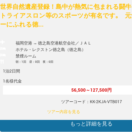
世界自然遺産登録！島中が熱気に包まれる闘牛
トライアスロン等のスポーツが有名です｡ 元
ーにふれる徳...
福岡空港 → 徳之島空港
航空会社／ＪＡＬ
ホテル・レクストン徳之島（徳之島）
禁煙ルーム
朝：1回 昼：0回 夜：0回
1泊2日間
1名様代金
56,500～127,500円
ツアーコード：KK-2KJA-VTB017
ツアー内容を見る
もっと詳細を見る