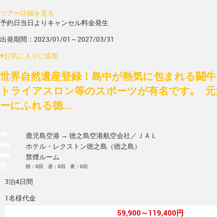
ツアー詳細を見る
予約日当日よりキャンセル料金発生
出発期間：2023/01/01～2027/03/31
♥
お気に入りに追加
世界自然遺産登録！島中が熱気に包まれる闘牛
トライアスロン等のスポーツが有名です｡ 元
ーにふれる徳...
鹿児島空港 → 徳之島空港
航空会社／ＪＡＬ
ホテル・レクストン徳之島（徳之島）
禁煙ルーム
朝：0回 昼：0回 夜：0回
3泊4日間
1名様代金
59,900～119,400円