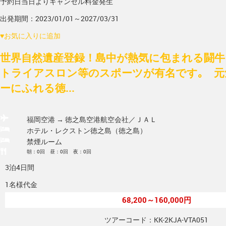
予約日当日よりキャンセル料金発生
出発期間：2023/01/01～2027/03/31
♥
お気に入りに追加
世界自然遺産登録！島中が熱気に包まれる闘牛
トライアスロン等のスポーツが有名です｡ 元
ーにふれる徳...
福岡空港 → 徳之島空港
航空会社／ＪＡＬ
ホテル・レクストン徳之島（徳之島）
禁煙ルーム
朝：0回 昼：0回 夜：0回
3泊4日間
1名様代金
68,200～160,000円
ツアーコード：KK-2KJA-VTA051