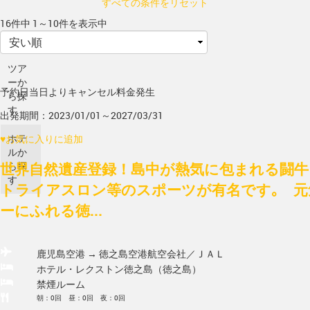
すべての条件をリセット
16件中 1～10件を表示中
ツア
ーか
予約日当日よりキャンセル料金発生
ら探
す
出発期間：2023/01/01～2027/03/31
ホテ
♥
お気に入りに追加
ルか
世界自然遺産登録！島中が熱気に包まれる闘牛
ら探
す
トライアスロン等のスポーツが有名です｡ 元
ーにふれる徳...
鹿児島空港 → 徳之島空港
航空会社／ＪＡＬ
ホテル・レクストン徳之島（徳之島）
禁煙ルーム
朝：0回 昼：0回 夜：0回