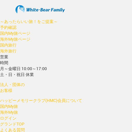
～あったらいい旅！をご提案～
予約確認
国内My旅ページ
海外My旅ページ
国内旅行
海外旅行
営業
時間
月～金曜日 10:00～17:00
土・日・祝日 休業
法人・団体の
お客様
ハッピーメモリークラブ(HMC)会員について
国内My旅
海外My旅
ログイン
グランドTOP
よくある質問