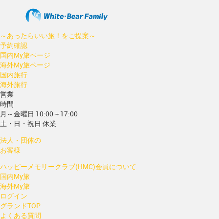
～あったらいい旅！をご提案～
予約確認
国内My旅ページ
海外My旅ページ
国内旅行
海外旅行
営業
時間
月～金曜日 10:00～17:00
土・日・祝日 休業
法人・団体の
お客様
ハッピーメモリークラブ(HMC)会員について
国内My旅
海外My旅
ログイン
グランドTOP
よくある質問