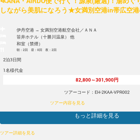
≪ANA・AIRDO便で行く！源泉(厳選)！湯め
しながら美肌になろう★女満別空港in帯広空港ou
伊丹空港 → 女満別空港
航空会社／ＡＮＡ
笹井ホテル（十勝川温泉） 他
和室（禁煙）
朝：2回 昼：0回 夜：2回
2泊3日間
1名様代金
82,800～301,900円
ツアーコード：EH-2KAA-VPR002
ツアー内容を見る
もっと詳細を見る
ツアー詳細を見る