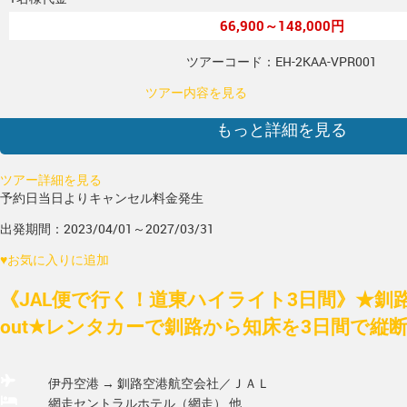
66,900～148,000円
ツアーコード：EH-2KAA-VPR001
ツアー内容を見る
もっと詳細を見る
ツアー詳細を見る
予約日当日よりキャンセル料金発生
出発期間：2023/04/01～2027/03/31
♥
お気に入りに追加
《JAL便で行く！道東ハイライト3日間》★釧路
out★レンタカーで釧路から知床を3日間で縦断■1
伊丹空港 → 釧路空港
航空会社／ＪＡＬ
網走セントラルホテル（網走） 他