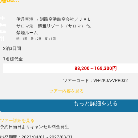
伊丹空港 → 釧路空港
航空会社／ＪＡＬ
サロマ湖 鶴雅リゾート（サロマ） 他
禁煙ルーム
朝：1回 昼：0回 夜：1回
2泊3日間
1名様代金
88,200～169,300円
ツアーコード：VH-2KJA-VPR032
ツアー内容を見る
もっと詳細を見る
ツアー詳細を見る
予約日当日よりキャンセル料金発生
出発期間：2023/04/01～2027/03/31