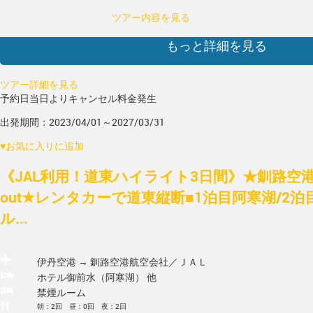
ツアー内容を見る
もっと詳細を見る
ツアー詳細を見る
予約日当日よりキャンセル料金発生
出発期間：2023/04/01～2027/03/31
♥
お気に入りに追加
《JAL利用！道東ハイライト3日間》★釧路空港
out★レンタカーで道東縦断■1泊目阿寒湖/2
ル...
伊丹空港 → 釧路空港
航空会社／ＪＡＬ
ホテル御前水（阿寒湖） 他
禁煙ルーム
朝：2回 昼：0回 夜：2回