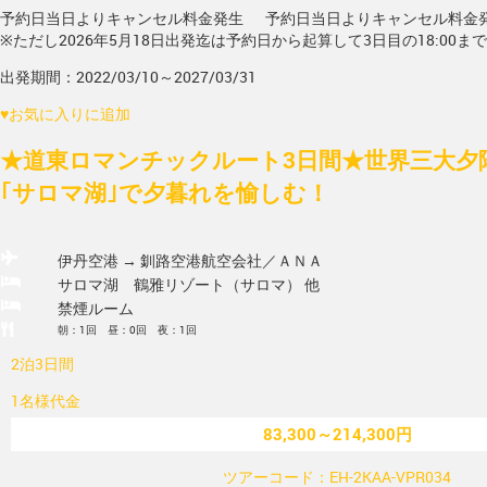
予約日当日よりキャンセル料金発生
予約日当日よりキャンセル料金
※ただし2026年5月18日出発迄は予約日から起算して3日目の18:00ま
出発期間：2022/03/10～2027/03/31
♥
お気に入りに追加
★道東ロマンチックルート3日間★世界三大夕陽
｢サロマ湖｣で夕暮れを愉しむ！
伊丹空港 → 釧路空港
航空会社／ＡＮＡ
サロマ湖 鶴雅リゾート（サロマ） 他
禁煙ルーム
朝：1回 昼：0回 夜：1回
2泊3日間
1名様代金
83,300～214,300円
ツアーコード：EH-2KAA-VPR034