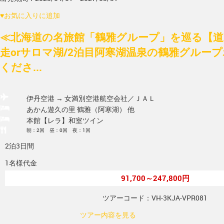
♥
お気に入りに追加
≪北海道の名旅館「鶴雅グループ」を巡る【道
走orサロマ湖/2泊目阿寒湖温泉の鶴雅グルー
くださ...
伊丹空港 → 女満別空港
航空会社／ＪＡＬ
あかん遊久の里 鶴雅（阿寒湖） 他
本館【レラ】和室ツイン
朝：2回 昼：0回 夜：1回
2泊3日間
1名様代金
91,700～247,800円
ツアーコード：VH-3KJA-VPR081
ツアー内容を見る