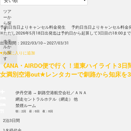
ツア
ーか
ら探
予約日当日よりキャンセル料金発生
予約日当日よりキャンセル料金
す
※ただし2026年5月18日出発迄は予約日から起算して3日目の18:00ま
ホテ
出発期間：2022/03/10～2027/03/31
ルか
ら探
♥
お気に入りに追加
す
《ANA・AIRDO便で行く！道東ハイライト3日
女満別空港out★レンタカーで釧路から知床を3日
伊丹空港 → 釧路空港
航空会社／ＡＮＡ
網走セントラルホテル（網走） 他
禁煙ルーム
朝：2回 昼：0回 夜：0回
2泊3日間
1名様代金