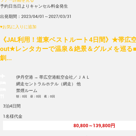
予約日当日よりキャンセル料金発生
出発期間：2023/04/01～2027/03/31
♥
お気に入りに追加
《JAL利用！道東ベストルート4日間》★帯広空
out★レンタカーで温泉＆絶景＆グルメを巡る■
釧...
伊丹空港 → 帯広空港
航空会社／ＪＡＬ
網走セントラルホテル（網走） 他
禁煙ルーム
朝：0回 昼：0回 夜：0回
3泊4日間
1名様代金
80,800～139,800円