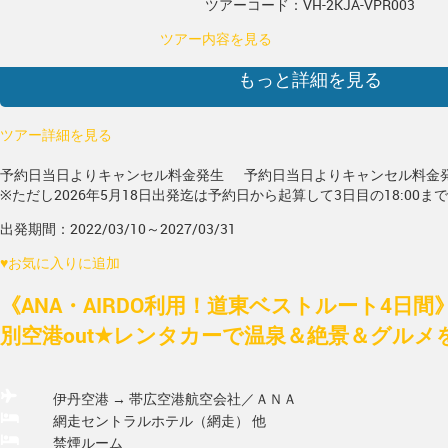
ツアーコード：VH-2KJA-VPR003
ツアー内容を見る
もっと詳細を見る
ツアー詳細を見る
予約日当日よりキャンセル料金発生
予約日当日よりキャンセル料金
※ただし2026年5月18日出発迄は予約日から起算して3日目の18:00ま
出発期間：2022/03/10～2027/03/31
♥
お気に入りに追加
《ANA・AIRDO利用！道東ベストルート4日間
別空港out★レンタカーで温泉＆絶景＆グルメを巡
伊丹空港 → 帯広空港
航空会社／ＡＮＡ
網走セントラルホテル（網走） 他
禁煙ルーム