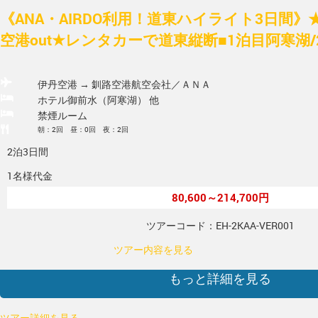
《ANA・AIRDO利用！道東ハイライト3日間》
空港out★レンタカーで道東縦断■1泊目阿寒湖/2
伊丹空港 → 釧路空港
航空会社／ＡＮＡ
ホテル御前水（阿寒湖） 他
禁煙ルーム
朝：2回 昼：0回 夜：2回
2泊3日間
1名様代金
80,600～214,700円
ツアーコード：EH-2KAA-VER001
ツアー内容を見る
もっと詳細を見る
ツアー詳細を見る