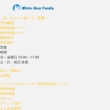
～あったらいい旅！をご提案～
予約確認
国内My旅ページ
海外My旅ページ
国内旅行
海外旅行
営業
時間
月～金曜日 10:00～17:00
土・日・祝日 休業
法人・団体の
お客様
ハッピーメモリークラブ(HMC)会員について
国内My旅
海外My旅
ログイン
グランドTOP
よくある質問