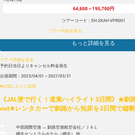
64,600～195,700円
ツアーコード：EH-2KAH-VPR001
ツアー内容を見る
もっと詳細を見る
ツアー詳細を見る
予約日当日よりキャンセル料金発生
出発期間：2023/04/01～2027/03/31
♥
お気に入りに追加
《JAL便で行く！道東ハイライト3日間》★釧路
out★レンタカーで釧路から知床を3日間で縦断■1
中部国際空港 → 釧路空港
航空会社／ＪＡＬ
網走セントラルホテル（網走） 他