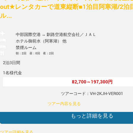
out★レンタカーで道東縦断■1泊目阿寒湖/2
ル...
中部国際空港 → 釧路空港
航空会社／ＪＡＬ
ホテル御前水（阿寒湖） 他
禁煙ルーム
朝：2回 昼：0回 夜：2回
2泊3日間
1名様代金
82,700～197,300円
ツアーコード：VH-2KJH-VER001
ツアー内容を見る
もっと詳細を見る
ツアー詳細を見る