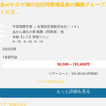
走orサロマ湖/2泊目阿寒湖温泉の鶴雅グルー
くださ...
中部国際空港 → 女満別空港
航空会社／ＪＡＬ
あかん遊久の里 鶴雅（阿寒湖） 他
本館【レラ】和室ツイン
朝：2回 昼：0回 夜：1回
2泊3日間
1名様代金
90,900～193,400円
ツアーコード：VH-3KJH-VPR081
ツアー内容を見る
もっと詳細を見る
ツアー詳細を見る