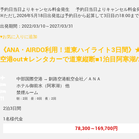
予約日当日よりキャンセル料金発生
予約日当日よりキャンセル料金
※ただし2026年5月18日出発迄は予約日から起算して3日目の18:00ま
出発期間：2022/03/10～2027/03/31
♥
お気に入りに追加
《ANA・AIRDO利用！道東ハイライト3日間》
空港out★レンタカーで道東縦断■1泊目阿寒湖/2
中部国際空港 → 釧路空港
航空会社／ＡＮＡ
ホテル御前水（阿寒湖） 他
禁煙ルーム
朝：2回 昼：0回 夜：2回
2泊3日間
1名様代金
78,300～169,700円