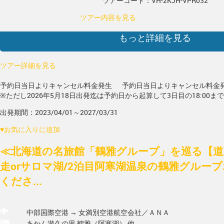
ツアーコード：VH-2KJH-VPR032
ツアー内容を見る
もっと詳細を見る
ツアー詳細を見る
予約日当日よりキャンセル料金発生
予約日当日よりキャンセル料金
※ただし2026年5月18日出発迄は予約日から起算して3日目の18:00ま
出発期間：2023/04/01～2027/03/31
♥
お気に入りに追加
≪北海道の名旅館「鶴雅グループ」を巡る【道
走orサロマ湖/2泊目阿寒湖温泉の鶴雅グルー
くださ...
中部国際空港 → 女満別空港
航空会社／ＡＮＡ
あかん遊久の里 鶴雅（阿寒湖） 他