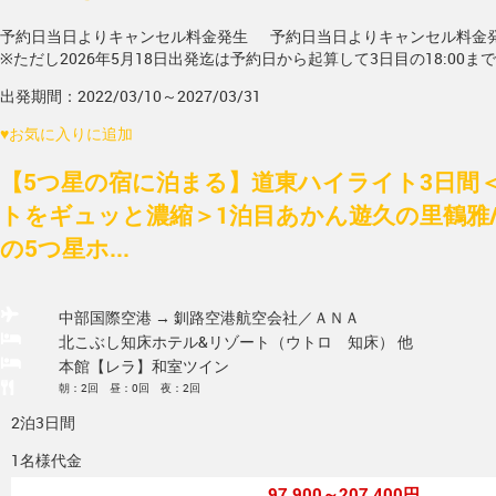
予約日当日よりキャンセル料金発生
予約日当日よりキャンセル料金
※ただし2026年5月18日出発迄は予約日から起算して3日目の18:00ま
出発期間：2022/03/10～2027/03/31
♥
お気に入りに追加
【5つ星の宿に泊まる】道東ハイライト3日間
トをギュッと濃縮＞1泊目あかん遊久の里鶴雅
の5つ星ホ...
中部国際空港 → 釧路空港
航空会社／ＡＮＡ
北こぶし知床ホテル&リゾート（ウトロ 知床） 他
本館【レラ】和室ツイン
朝：2回 昼：0回 夜：2回
2泊3日間
1名様代金
97,900～207,400円