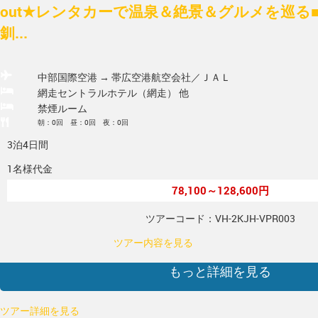
out★レンタカーで温泉＆絶景＆グルメを巡る■
釧...
中部国際空港 → 帯広空港
航空会社／ＪＡＬ
網走セントラルホテル（網走） 他
禁煙ルーム
朝：0回 昼：0回 夜：0回
3泊4日間
1名様代金
78,100～128,600円
ツアーコード：VH-2KJH-VPR003
ツアー内容を見る
もっと詳細を見る
ツアー詳細を見る