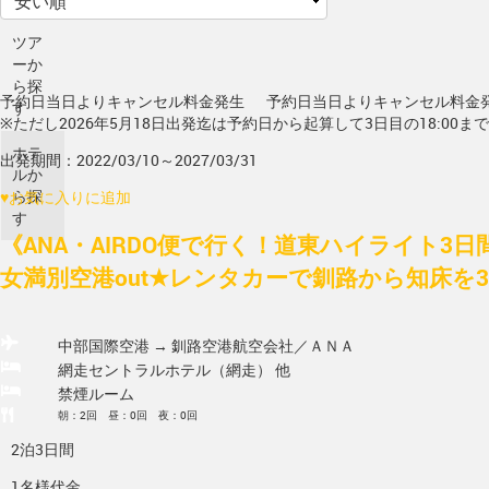
ツア
ーか
ら探
予約日当日よりキャンセル料金発生
予約日当日よりキャンセル料金
す
※ただし2026年5月18日出発迄は予約日から起算して3日目の18:00ま
ホテ
出発期間：2022/03/10～2027/03/31
ルか
ら探
♥
お気に入りに追加
す
《ANA・AIRDO便で行く！道東ハイライト3日
女満別空港out★レンタカーで釧路から知床を3日
中部国際空港 → 釧路空港
航空会社／ＡＮＡ
網走セントラルホテル（網走） 他
禁煙ルーム
朝：2回 昼：0回 夜：0回
2泊3日間
1名様代金