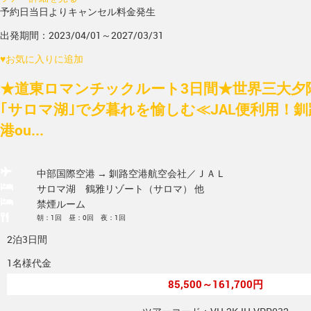
予約日当日よりキャンセル料金発生
出発期間：2023/04/01～2027/03/31
♥
お気に入りに追加
★道東ロマンチックルート3日間★世界三大夕陽
｢サロマ湖｣で夕暮れを愉しむ≪JAL便利用！釧
港ou...
中部国際空港 → 釧路空港
航空会社／ＪＡＬ
サロマ湖 鶴雅リゾート（サロマ） 他
禁煙ルーム
朝：1回 昼：0回 夜：1回
2泊3日間
1名様代金
85,500～161,700円