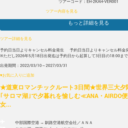
ツアーコード：EH-2KAH-VER001
ツアー内容を見る
もっと詳細を見る
ツアー詳細を見る
予約日当日よりキャンセル料金発生
予約日当日よりキャンセル料金
※ただし2026年5月18日出発迄は予約日から起算して3日目の18:00ま
出発期間：2022/03/10～2027/03/31
♥
お気に入りに追加
★道東ロマンチックルート3日間★世界三大夕陽
｢サロマ湖｣で夕暮れを愉しむ≪ANA・AIRDO
女...
中部国際空港 → 釧路空港
航空会社／ＡＮＡ