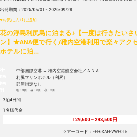
出発期間：2026/05/01～2026/09/28
♥
お気に入りに追加
花の浮島利尻島に泊まる♪【一度は行きたいさ
ン】★ANA便で行く/稚内空港利用で楽々アク
ホテルに泊...
中部国際空港 → 稚内空港
航空会社／ＡＮＡ
利尻マリンホテル（利尻）
部屋指定なし
朝：3回 昼：0回 夜：3回
3泊4日間
1名様代金
129,600～293,500円
ツアーコード：EH-6KAH-VWF015