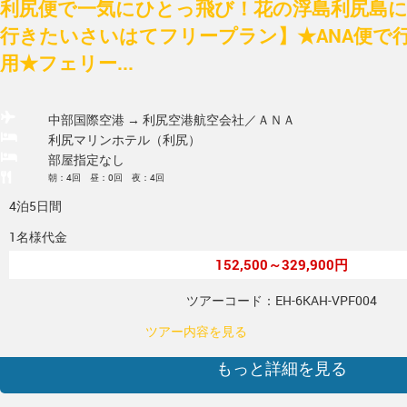
利尻便で一気にひとっ飛び！花の浮島利尻島に
行きたいさいはてフリープラン】★ANA便で
用★フェリー...
中部国際空港 → 利尻空港
航空会社／ＡＮＡ
利尻マリンホテル（利尻）
部屋指定なし
朝：4回 昼：0回 夜：4回
4泊5日間
1名様代金
152,500～329,900円
ツアーコード：EH-6KAH-VPF004
ツアー内容を見る
もっと詳細を見る