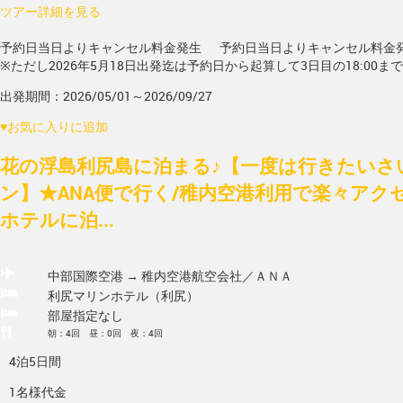
ツアー詳細を見る
予約日当日よりキャンセル料金発生
予約日当日よりキャンセル料金
※ただし2026年5月18日出発迄は予約日から起算して3日目の18:00ま
出発期間：2026/05/01～2026/09/27
♥
お気に入りに追加
花の浮島利尻島に泊まる♪【一度は行きたいさ
ン】★ANA便で行く/稚内空港利用で楽々アク
ホテルに泊...
中部国際空港 → 稚内空港
航空会社／ＡＮＡ
利尻マリンホテル（利尻）
部屋指定なし
朝：4回 昼：0回 夜：4回
4泊5日間
1名様代金