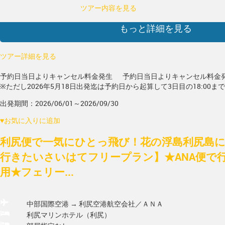
ツアー内容を見る
もっと詳細を見る
ツアー詳細を見る
予約日当日よりキャンセル料金発生
予約日当日よりキャンセル料金
※ただし2026年5月18日出発迄は予約日から起算して3日目の18:00ま
出発期間：2026/06/01～2026/09/30
♥
お気に入りに追加
利尻便で一気にひとっ飛び！花の浮島利尻島に
行きたいさいはてフリープラン】★ANA便で
用★フェリー...
中部国際空港 → 利尻空港
航空会社／ＡＮＡ
利尻マリンホテル（利尻）