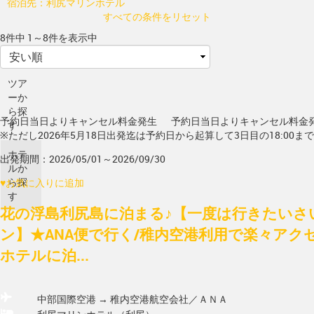
宿泊先：利尻マリンホテル
すべての条件をリセット
8件中 1～8件を表示中
ツア
ーか
ら探
予約日当日よりキャンセル料金発生
予約日当日よりキャンセル料金
す
※ただし2026年5月18日出発迄は予約日から起算して3日目の18:00ま
ホテ
出発期間：2026/05/01～2026/09/30
ルか
ら探
♥
お気に入りに追加
す
花の浮島利尻島に泊まる♪【一度は行きたいさ
ン】★ANA便で行く/稚内空港利用で楽々アク
ホテルに泊...
中部国際空港 → 稚内空港
航空会社／ＡＮＡ