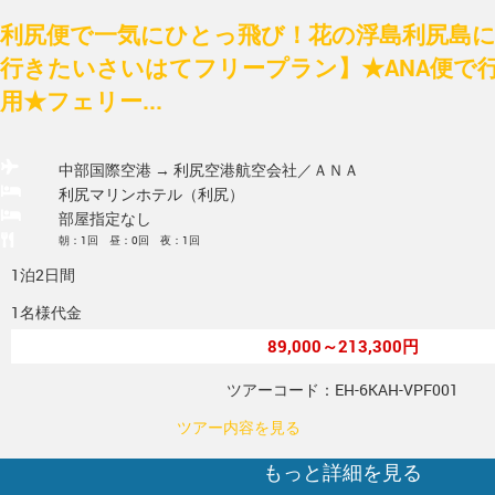
利尻便で一気にひとっ飛び！花の浮島利尻島に
行きたいさいはてフリープラン】★ANA便で
用★フェリー...
中部国際空港 → 利尻空港
航空会社／ＡＮＡ
利尻マリンホテル（利尻）
部屋指定なし
朝：1回 昼：0回 夜：1回
1泊2日間
1名様代金
89,000～213,300円
ツアーコード：EH-6KAH-VPF001
ツアー内容を見る
もっと詳細を見る