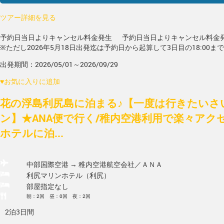
ツアー詳細を見る
予約日当日よりキャンセル料金発生
予約日当日よりキャンセル料金
※ただし2026年5月18日出発迄は予約日から起算して3日目の18:00ま
出発期間：2026/05/01～2026/09/29
♥
お気に入りに追加
花の浮島利尻島に泊まる♪【一度は行きたいさ
ン】★ANA便で行く/稚内空港利用で楽々アク
ホテルに泊...
中部国際空港 → 稚内空港
航空会社／ＡＮＡ
利尻マリンホテル（利尻）
部屋指定なし
朝：2回 昼：0回 夜：2回
2泊3日間