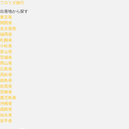
フロリダ旅行
出発地から探す
東京発
関西発
名古屋発
福岡発
札幌発
小松発
富山発
茨城発
岡山発
広島発
高松発
徳島発
佐賀発
宮崎発
鹿児島発
沖縄発
函館発
仙台発
岩手発