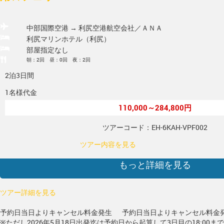
中部国際空港 → 利尻空港
航空会社／ＡＮＡ
利尻マリンホテル（利尻）
部屋指定なし
朝：2回 昼：0回 夜：2回
2泊3日間
1名様代金
110,000～284,800円
ツアーコード：EH-6KAH-VPF002
ツアー内容を見る
もっと詳細を見る
ツアー詳細を見る
予約日当日よりキャンセル料金発生
予約日当日よりキャンセル料金
※ただし2026年5月18日出発迄は予約日から起算して3日目の18:00ま