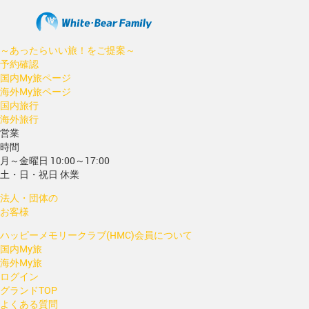
～あったらいい旅！をご提案～
予約確認
国内My旅ページ
海外My旅ページ
国内旅行
海外旅行
営業
時間
月～金曜日 10:00～17:00
土・日・祝日 休業
法人・団体の
お客様
ハッピーメモリークラブ(HMC)会員について
国内My旅
海外My旅
ログイン
グランドTOP
よくある質問