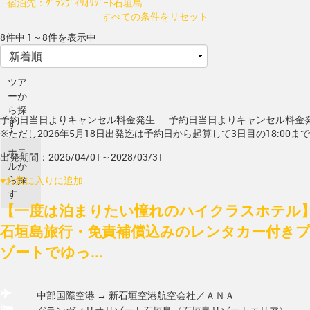
宿泊先：ｸﾞﾗﾝｳﾞｨﾘｵﾘｿﾞｰﾄ石垣島
すべての条件をリセット
8件中 1～8件を表示中
ツア
ーか
ら探
予約日当日よりキャンセル料金発生
予約日当日よりキャンセル料金
す
※ただし2026年5月18日出発迄は予約日から起算して3日目の18:00ま
ホテ
出発期間：2026/04/01～2028/03/31
ルか
ら探
♥
お気に入りに追加
す
【一度は泊まりたい憧れのハイクラスホテル】
石垣島旅行・免責補償込みのレンタカー付き
ゾートでゆっ...
中部国際空港 → 新石垣空港
航空会社／ＡＮＡ