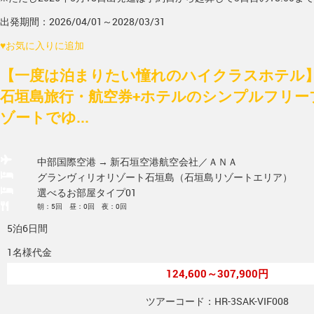
出発期間：2026/04/01～2028/03/31
♥
お気に入りに追加
【一度は泊まりたい憧れのハイクラスホテル】
石垣島旅行・航空券+ホテルのシンプルフリー
ゾートでゆ...
中部国際空港 → 新石垣空港
航空会社／ＡＮＡ
グランヴィリオリゾート石垣島（石垣島リゾートエリア）
選べるお部屋タイプ01
朝：5回 昼：0回 夜：0回
5泊6日間
1名様代金
124,600～307,900円
ツアーコード：HR-3SAK-VIF008