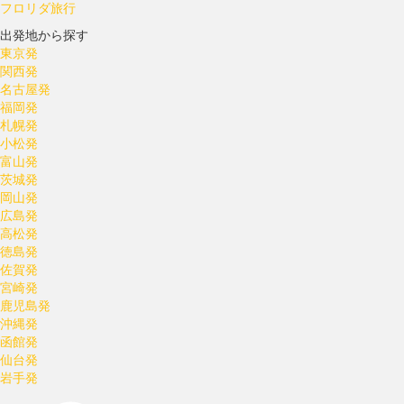
フロリダ旅行
出発地から探す
東京発
関西発
名古屋発
福岡発
札幌発
小松発
富山発
茨城発
岡山発
広島発
高松発
徳島発
佐賀発
宮崎発
鹿児島発
沖縄発
函館発
仙台発
岩手発