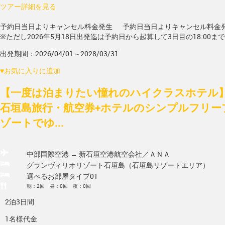
ツアー詳細を見る
予約日当日よりキャンセル料金発生
予約日当日よりキャンセル料金
※ただし2026年5月18日出発迄は予約日から起算して3日目の18:00ま
出発期間：2026/04/01～2028/03/31
♥
お気に入りに追加
【一度は泊まりたい憧れのハイクラスホテル】
石垣島旅行・航空券+ホテルのシンプルフリー
ゾートでゆ...
中部国際空港 → 新石垣空港
航空会社／ＡＮＡ
グランヴィリオリゾート石垣島（石垣島リゾートエリア）
選べるお部屋タイプ01
朝：2回 昼：0回 夜：0回
2泊3日間
1名様代金