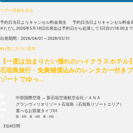
ツアー詳細を見る
予約日当日よりキャンセル料金発生
予約日当日よりキャンセル料金
※ただし2026年5月18日出発迄は予約日から起算して3日目の18:00ま
出発期間：2026/04/01～2028/03/31
♥
お気に入りに追加
【一度は泊まりたい憧れのハイクラスホテル】
石垣島旅行・免責補償込みのレンタカー付き
ゾートでゆっ...
中部国際空港 → 新石垣空港
航空会社／ＡＮＡ
グランヴィリオリゾート石垣島（石垣島リゾートエリア）
選べるお部屋タイプ01
朝：3回 昼：0回 夜：0回
3泊4日間