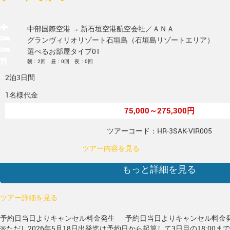
中部国際空港 → 新石垣空港
航空会社／ＡＮＡ
グランヴィリオリゾート石垣島（石垣島リゾートエリア）
選べるお部屋タイプ01
朝：2回 昼：0回 夜：0回
2泊3日間
1名様代金
75,000～275,300円
ツアーコード：HR-3SAK-VIR005
ツアー内容を見る
もっと詳細を見る
ツアー詳細を見る
予約日当日よりキャンセル料金発生
予約日当日よりキャンセル料金
※ただし2026年5月18日出発迄は予約日から起算して3日目の18:00ま