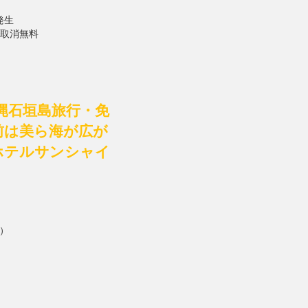
発生
で取消無料
縄石垣島旅行・免
前は美ら海が広が
ホテルサンシャイ
）