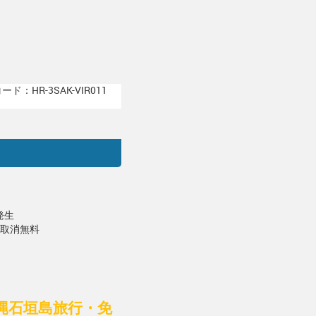
ド：HR-3SAK-VIR011
発生
で取消無料
縄石垣島旅行・免