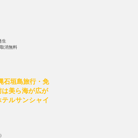
発生
で取消無料
縄石垣島旅行・免
前は美ら海が広が
ホテルサンシャイ
）