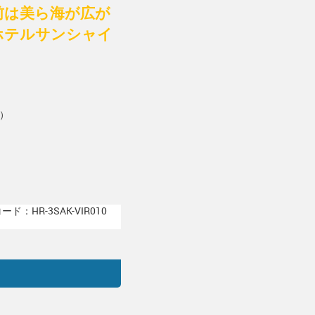
前は美ら海が広が
ホテルサンシャイ
）
ド：HR-3SAK-VIR010