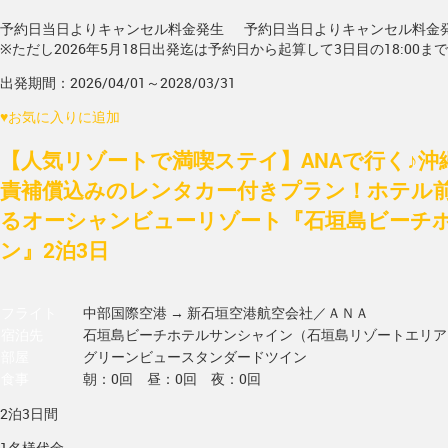
予約日当日よりキャンセル料金発生
予約日当日よりキャンセル料金
※ただし2026年5月18日出発迄は予約日から起算して3日目の18:00ま
出発期間：2026/04/01～2028/03/31
♥
お気に入りに追加
【人気リゾートで満喫ステイ】ANAで行く♪沖
責補償込みのレンタカー付きプラン！ホテル
るオーシャンビューリゾート『石垣島ビーチ
ン』2泊3日
フライト
中部国際空港 → 新石垣空港
航空会社／ＡＮＡ
宿泊先
石垣島ビーチホテルサンシャイン（石垣島リゾートエリア
部屋
グリーンビュースタンダードツイン
食事
朝：0回 昼：0回 夜：0回
2泊3日間
1名様代金