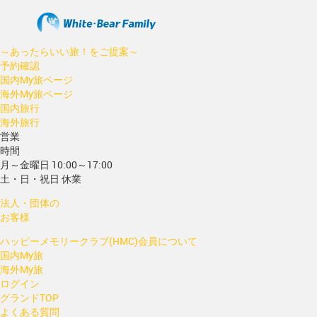
～あったらいい旅！をご提案～
予約確認
国内My旅ページ
海外My旅ページ
国内旅行
海外旅行
営業
時間
月～金曜日 10:00～17:00
土・日・祝日 休業
法人・団体の
お客様
ハッピーメモリークラブ(HMC)会員について
国内My旅
海外My旅
ログイン
グランドTOP
よくある質問