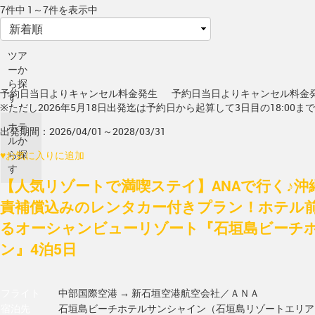
7件中 1～7件を表示中
ツア
ーか
ら探
予約日当日よりキャンセル料金発生
予約日当日よりキャンセル料金
す
※ただし2026年5月18日出発迄は予約日から起算して3日目の18:00ま
ホテ
出発期間：2026/04/01～2028/03/31
ルか
ら探
♥
お気に入りに追加
す
【人気リゾートで満喫ステイ】ANAで行く♪沖
責補償込みのレンタカー付きプラン！ホテル
るオーシャンビューリゾート『石垣島ビーチ
ン』4泊5日
フライト
中部国際空港 → 新石垣空港
航空会社／ＡＮＡ
宿泊先
石垣島ビーチホテルサンシャイン（石垣島リゾートエリア