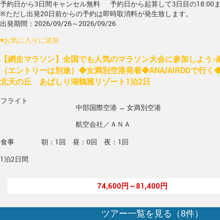
予約日から3日間キャンセル無料
予約日から起算して3日目の18:00
※ただし出発20日前からの予約は即時取消料が発生致します。
出発期間：2026/09/26～2026/09/26
♥
お気に入りに追加
【網走マラソン】全国でも人気のマラソン大会に参加しよう♪
（エントリーは別途）◆女満別空港発着◆ANA/AIRDOで行
北天の丘 あばしり湖鶴雅リゾート1泊2日
フライト
中部国際空港 → 女満別空港
航空会社／ＡＮＡ
食事
朝：1回 昼：0回 夜：1回
1泊2日間
74,600円～81,400円
ツアー一覧を見る（
8
件）