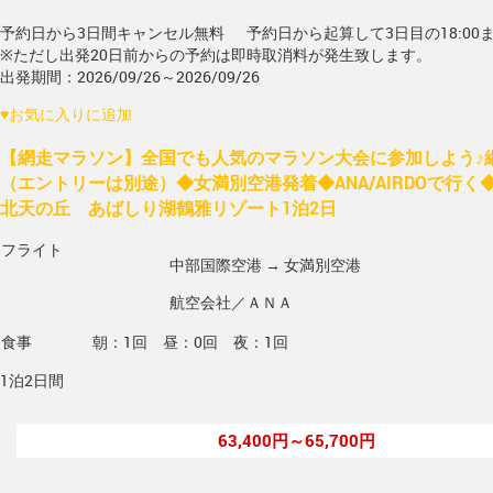
予約日から3日間キャンセル無料
予約日から起算して3日目の18:00
※ただし出発20日前からの予約は即時取消料が発生致します。
出発期間：2026/09/26～2026/09/26
♥
お気に入りに追加
【網走マラソン】全国でも人気のマラソン大会に参加しよう♪
（エントリーは別途）◆女満別空港発着◆ANA/AIRDOで行
北天の丘 あばしり湖鶴雅リゾート1泊2日
フライト
中部国際空港 → 女満別空港
航空会社／ＡＮＡ
食事
朝：1回 昼：0回 夜：1回
1泊2日間
63,400円～65,700円