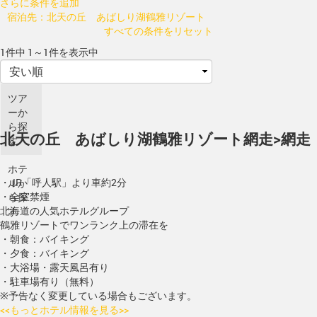
さらに条件を追加
宿泊先：北天の丘 あばしり湖鶴雅リゾート
すべての条件をリセット
1件中 1～1件を表示中
ツア
ーか
ら探
北天の丘 あばしり湖鶴雅リゾート
網走>網走
す
ホテ
・JR「呼人駅」より車約2分
ルか
・全室禁煙
ら探
北海道の人気ホテルグループ
す
鶴雅リゾートでワンランク上の滞在を
・朝食：バイキング
・夕食：バイキング
・大浴場・露天風呂有り
・駐車場有り（無料）
※予告なく変更している場合もございます。
<<もっとホテル情報を見る>>