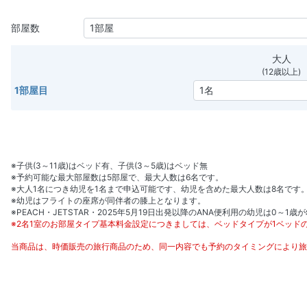
部屋数
大人
(12歳以上)
1部屋目
※子供(3～11歳)はベッド有、子供(3～5歳)はベッド無
※予約可能な最大部屋数は5部屋で、最大人数は6名です。
※大人1名につき幼児を1名まで申込可能です、幼児を含めた最大人数は8名です
※幼児はフライトの座席が同伴者の膝上となります。
※PEACH・JETSTAR・2025年5月19日出発以降のANA便利用の幼児は0～1
※2名1室のお部屋タイプ基本料金設定につきましては、ベッドタイプが1ベッ
当商品は、時価販売の旅行商品のため、同一内容でも予約のタイミングにより旅