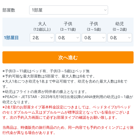
部屋数
大人
子供
子供
幼児
(12歳以上)
(3～11歳)
(3～5歳)
(0～2歳)
1部屋目
次へ進む
※子供(3～11歳)はベッド有、子供(3～5歳)はベッド無
※予約可能な最大部屋数は5部屋で、最大人数は6名です。
※大人1名につき幼児を1名まで申込可能です、幼児を含めた最大人数は8名で
す。
※幼児はフライトの座席が同伴者の膝上となります。
※PEACH・JETSTAR・2025年5月19日出発以降のANA便利用の幼児は0～1歳が
幼児となります。
※2名1室のお部屋タイプ基本料金設定につきましては、ベッドタイプが1ベッド
のセミダブルルーム又はダブルルームが標準設定となっている場合がございま
す。次の予約入力画面にて必ずお部屋タイプの確認をお願い致します。
当商品は、時価販売の旅行商品のため、同一内容でも予約のタイミングにより旅
行代金が異なる場合があります。