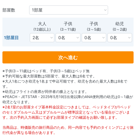
部屋数
大人
子供
子供
幼児
(12歳以上)
(3～11歳)
(3～5歳)
(0～2歳)
1部屋目
次へ進む
※子供(3～11歳)はベッド有、子供(3～5歳)はベッド無
※予約可能な最大部屋数は5部屋で、最大人数は6名です。
※大人1名につき幼児を1名まで申込可能です、幼児を含めた最大人数は8名で
す。
※幼児はフライトの座席が同伴者の膝上となります。
※PEACH・JETSTAR・2025年5月19日出発以降のANA便利用の幼児は0～1歳が
幼児となります。
※2名1室のお部屋タイプ基本料金設定につきましては、ベッドタイプが1ベッド
のセミダブルルーム又はダブルルームが標準設定となっている場合がございま
す。次の予約入力画面にて必ずお部屋タイプの確認をお願い致します。
当商品は、時価販売の旅行商品のため、同一内容でも予約のタイミングにより旅
行代金が異なる場合があります。