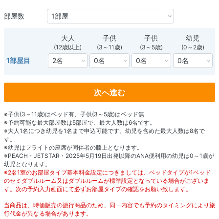
部屋数
大人
子供
子供
幼児
(12歳以上)
(3～11歳)
(3～5歳)
(0～2歳)
1部屋目
次へ進む
※子供(3～11歳)はベッド有、子供(3～5歳)はベッド無
※予約可能な最大部屋数は5部屋で、最大人数は6名です。
※大人1名につき幼児を1名まで申込可能です、幼児を含めた最大人数は8名で
す。
※幼児はフライトの座席が同伴者の膝上となります。
※PEACH・JETSTAR・2025年5月19日出発以降のANA便利用の幼児は0～1歳が
幼児となります。
※2名1室のお部屋タイプ基本料金設定につきましては、ベッドタイプが1ベッド
のセミダブルルーム又はダブルルームが標準設定となっている場合がございま
す。次の予約入力画面にて必ずお部屋タイプの確認をお願い致します。
当商品は、時価販売の旅行商品のため、同一内容でも予約のタイミングにより旅
行代金が異なる場合があります。