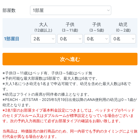
部屋数
大人
子供
子供
幼児
(12歳以上)
(3～11歳)
(3～5歳)
(0～2歳)
1部屋目
次へ進む
※子供(3～11歳)はベッド有、子供(3～5歳)はベッド無
※予約可能な最大部屋数は5部屋で、最大人数は6名です。
※大人1名につき幼児を1名まで申込可能です、幼児を含めた最大人数は8名で
す。
※幼児はフライトの座席が同伴者の膝上となります。
※PEACH・JETSTAR・2025年5月19日出発以降のANA便利用の幼児は0～1歳が
幼児となります。
※2名1室のお部屋タイプ基本料金設定につきましては、ベッドタイプが1ベッド
のセミダブルルーム又はダブルルームが標準設定となっている場合がございま
す。次の予約入力画面にて必ずお部屋タイプの確認をお願い致します。
当商品は、時価販売の旅行商品のため、同一内容でも予約のタイミングにより旅
行代金が異なる場合があります。