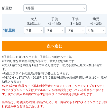
部屋数
大人
子供
子供
幼児
(12歳以上)
(3～11歳)
(3～5歳)
(0～2歳)
1部屋目
次へ進む
※子供(3～11歳)はベッド有、子供(3～5歳)はベッド無
※予約可能な最大部屋数は5部屋で、最大人数は6名です。
※大人1名につき幼児を1名まで申込可能です、幼児を含めた最大人数は8名で
す。
※幼児はフライトの座席が同伴者の膝上となります。
※PEACH・JETSTAR・2025年5月19日出発以降のANA便利用の幼児は0～1歳が
幼児となります。
※2名1室のお部屋タイプ基本料金設定につきましては、ベッドタイプが1ベッド
のセミダブルルーム又はダブルルームが標準設定となっている場合がございま
す。次の予約入力画面にて必ずお部屋タイプの確認をお願い致します。
当商品は、時価販売の旅行商品のため、同一内容でも予約のタイミングにより旅
行代金が異なる場合があります。