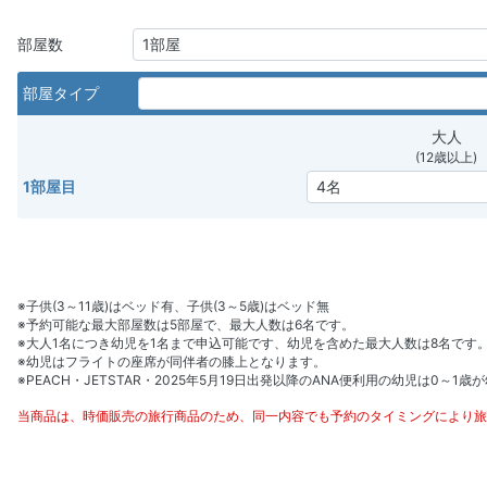
部屋数
部屋タイプ
大人
(12歳以上)
1部屋目
※子供(3～11歳)はベッド有、子供(3～5歳)はベッド無
※予約可能な最大部屋数は5部屋で、最大人数は6名です。
※大人1名につき幼児を1名まで申込可能です、幼児を含めた最大人数は8名です
※幼児はフライトの座席が同伴者の膝上となります。
※PEACH・JETSTAR・2025年5月19日出発以降のANA便利用の幼児は0～1
当商品は、時価販売の旅行商品のため、同一内容でも予約のタイミングにより旅