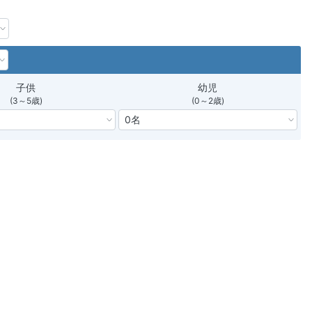
子供
幼児
(3～5歳)
(0～2歳)