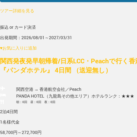
ツアー詳細を見る
振込 or カード決済
出発期間：2026/08/01～2027/03/31
♥
お気に入りに追加
関西発夜発早朝帰着/日系LCC・Peachで行く
『パンダホテル』 4日間 （送迎無し）
関西空港 → 香港
航空会社／Peach
PANDA HOTEL（九龍島その他エリア）
ホテルランク：★★★
朝：0回 昼：0回 夜：0回
2泊4日間
1名様代金
58,700円～272,700円