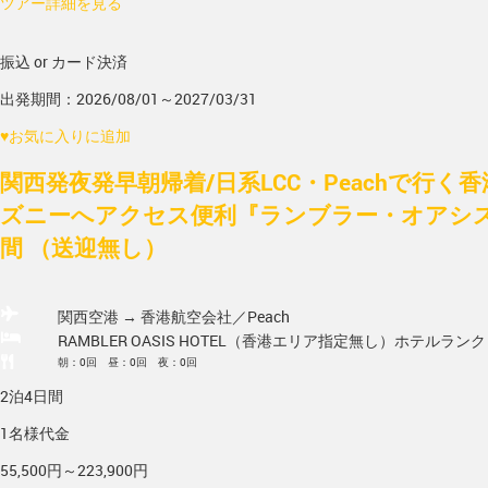
ツアー詳細を見る
振込 or カード決済
出発期間：2026/08/01～2027/03/31
♥
お気に入りに追加
関西発夜発早朝帰着/日系LCC・Peachで行く
ズニーへアクセス便利『ランブラー・オアシス
間 （送迎無し）
関西空港 → 香港
航空会社／Peach
RAMBLER OASIS HOTEL（香港エリア指定無し）
ホテルランク
朝：0回 昼：0回 夜：0回
2泊4日間
1名様代金
55,500円～223,900円