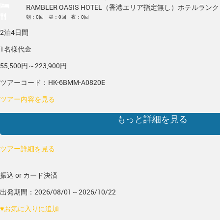
RAMBLER OASIS HOTEL（香港エリア指定無し）
ホテルランク
朝：0回 昼：0回 夜：0回
2泊4日間
1名様代金
55,500円～223,900円
ツアーコード：HK-6BMM-A0820E
ツアー内容を見る
もっと詳細を見る
ツアー詳細を見る
振込 or カード決済
出発期間：2026/08/01～2026/10/22
♥
お気に入りに追加