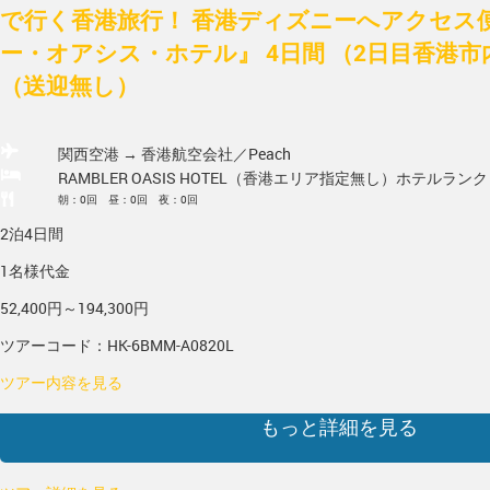
で行く香港旅行！ 香港ディズニーへアクセス
ー・オアシス・ホテル』 4日間 （2日目香港市
（送迎無し）
関西空港 → 香港
航空会社／Peach
RAMBLER OASIS HOTEL（香港エリア指定無し）
ホテルランク
朝：0回 昼：0回 夜：0回
2泊4日間
1名様代金
52,400円～194,300円
ツアーコード：HK-6BMM-A0820L
ツアー内容を見る
もっと詳細を見る