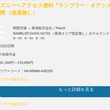
ズニーへアクセス便利『ランブラー・オアシス
間 （送迎無し）
関西空港 → 香港
航空会社／Peach
RAMBLER OASIS HOTEL（香港エリア指定無し）
ホテルランク
朝：0回 昼：0回 夜：0回
3泊5日間
1名様代金
61,300円～233,000円
ツアーコード：HK-6BMM-A0820D
ツアー内容を見る
もっと詳細を見る
ツアー詳細を見る