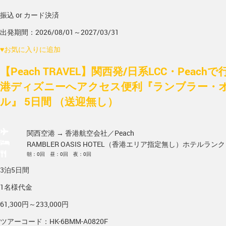
振込 or カード決済
出発期間：2026/08/01～2027/03/31
♥
お気に入りに追加
【Peach TRAVEL】関西発/日系LCC・Peac
港ディズニーへアクセス便利『ランブラー・
ル』 5日間 （送迎無し）
関西空港 → 香港
航空会社／Peach
RAMBLER OASIS HOTEL（香港エリア指定無し）
ホテルランク
朝：0回 昼：0回 夜：0回
3泊5日間
1名様代金
61,300円～233,000円
ツアーコード：HK-6BMM-A0820F