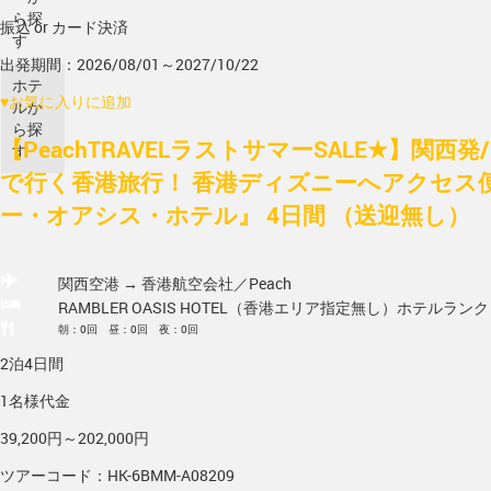
ら探
振込 or カード決済
す
出発期間：2026/08/01～2027/10/22
ホテ
♥
お気に入りに追加
ルか
ら探
【PeachTRAVELラストサマーSALE★】関西発/
す
で行く香港旅行！ 香港ディズニーへアクセス
ー・オアシス・ホテル』 4日間 （送迎無し）
関西空港 → 香港
航空会社／Peach
RAMBLER OASIS HOTEL（香港エリア指定無し）
ホテルランク
朝：0回 昼：0回 夜：0回
2泊4日間
1名様代金
39,200円～202,000円
ツアーコード：HK-6BMM-A08209