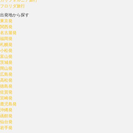
フロリダ旅行
出発地から探す
東京発
関西発
名古屋発
福岡発
札幌発
小松発
富山発
茨城発
岡山発
広島発
高松発
徳島発
佐賀発
宮崎発
鹿児島発
沖縄発
函館発
仙台発
岩手発