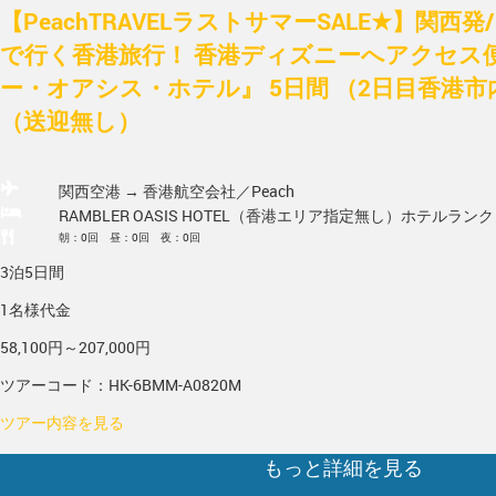
【PeachTRAVELラストサマーSALE★】関西発/
で行く香港旅行！ 香港ディズニーへアクセス
ー・オアシス・ホテル』 5日間 （2日目香港市
（送迎無し）
関西空港 → 香港
航空会社／Peach
RAMBLER OASIS HOTEL（香港エリア指定無し）
ホテルランク
朝：0回 昼：0回 夜：0回
3泊5日間
1名様代金
58,100円～207,000円
ツアーコード：HK-6BMM-A0820M
ツアー内容を見る
もっと詳細を見る