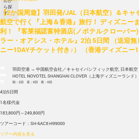
ルか
ら探
【2か国周遊】羽田発/JAL（日本航空）＆キ
す
航空で行く『上海＆香港』旅行！ ディズニー
利！ 『客莱福諾富特酒店(ノボテルクローバー)
ラー・オアシス・ホテル』2泊 5日間 （送迎無
ニー1DAYチケット付き♪） （香港ディズニー1
羽田空港 → 中国
航空会社／キャセイパシフィック航空, 日本航空
HOTEL NOVOTEL SHANGHAI CLOVER（上海ディズニーランド）
朝：2回 昼：0回 夜：0回
4泊5日間
1名様代金
183,800円～249,800円
ツアーコード：SH-6ACX-H99000
ツアー内容を見る