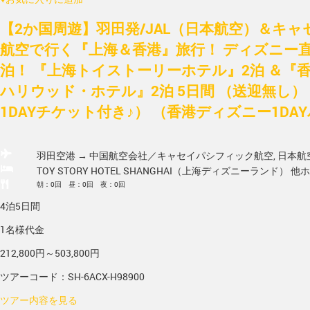
【2か国周遊】羽田発/JAL（日本航空）＆キ
航空で行く『上海＆香港』旅行！ ディズニー
泊！ 『上海トイストーリーホテル』2泊 ＆『
ハリウッド・ホテル』2泊 5日間 （送迎無し）
1DAYチケット付き♪） （香港ディズニー1DA
羽田空港 → 中国
航空会社／キャセイパシフィック航空, 日本航
TOY STORY HOTEL SHANGHAI（上海ディズニーランド） 他
ホ
朝：0回 昼：0回 夜：0回
4泊5日間
1名様代金
212,800円～503,800円
ツアーコード：SH-6ACX-H98900
ツアー内容を見る