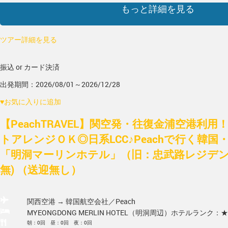
もっと詳細を見る
ツアー詳細を見る
振込 or カード決済
出発期間：2026/08/01～2026/12/28
♥
お気に入りに追加
【PeachTRAVEL】関空発・往復金浦空港利
トアレンジＯＫ◎日系LCC♪Peachで行く韓国
「明洞マーリンホテル」（旧：忠武路レジデンス
無) （送迎無し）
関西空港 → 韓国
航空会社／Peach
MYEONGDONG MERLIN HOTEL（明洞周辺）
ホテルランク：★
朝：0回 昼：0回 夜：0回