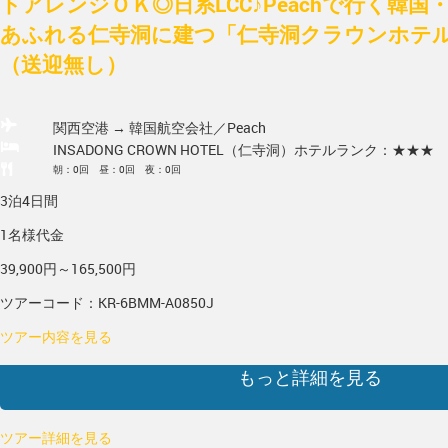
トアレンジＯＫ◎日系LCC♪Peachで行く韓国
あふれる仁寺洞に建つ「仁寺洞クラウンホテル」 
（送迎無し）
関西空港 → 韓国
航空会社／Peach
INSADONG CROWN HOTEL（仁寺洞）
ホテルランク：★★★
朝：0回 昼：0回 夜：0回
3泊4日間
1名様代金
39,900円～165,500円
ツアーコード：KR-6BMM-A0850J
ツアー内容を見る
もっと詳細を見る
ツアー詳細を見る