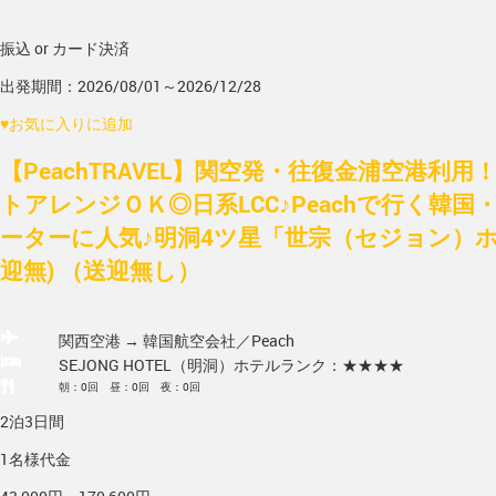
振込 or カード決済
出発期間：2026/08/01～2026/12/28
♥
お気に入りに追加
【PeachTRAVEL】関空発・往復金浦空港利
トアレンジＯＫ◎日系LCC♪Peachで行く韓国
ーターに人気♪明洞4ツ星「世宗（セジョン）ホテ
迎無) （送迎無し）
関西空港 → 韓国
航空会社／Peach
SEJONG HOTEL（明洞）
ホテルランク：★★★★
朝：0回 昼：0回 夜：0回
2泊3日間
1名様代金