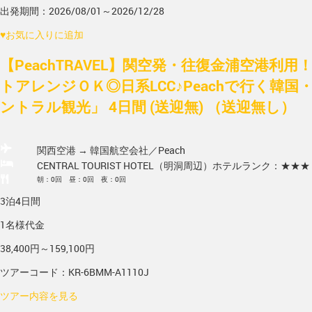
出発期間：2026/08/01～2026/12/28
♥
お気に入りに追加
【PeachTRAVEL】関空発・往復金浦空港利
トアレンジＯＫ◎日系LCC♪Peachで行く韓国
ントラル観光」 4日間 (送迎無) （送迎無し）
関西空港 → 韓国
航空会社／Peach
CENTRAL TOURIST HOTEL（明洞周辺）
ホテルランク：★★★
朝：0回 昼：0回 夜：0回
3泊4日間
1名様代金
38,400円～159,100円
ツアーコード：KR-6BMM-A1110J
ツアー内容を見る