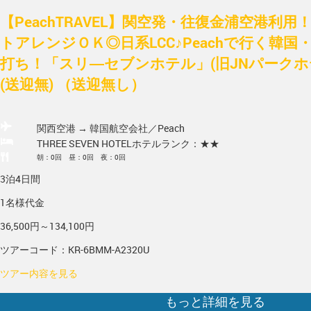
【PeachTRAVEL】関空発・往復金浦空港利
トアレンジＯＫ◎日系LCC♪Peachで行く韓国
打ち！「スリ―セブンホテル」(旧JNパークホテ
(送迎無) （送迎無し）
関西空港 → 韓国
航空会社／Peach
THREE SEVEN HOTEL
ホテルランク：★★
朝：0回 昼：0回 夜：0回
3泊4日間
1名様代金
36,500円～134,100円
ツアーコード：KR-6BMM-A2320U
ツアー内容を見る
もっと詳細を見る