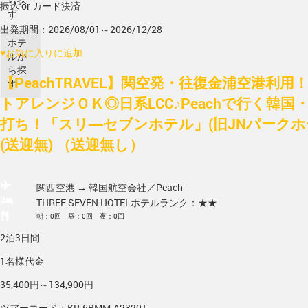
ら探
振込 or カード決済
す
出発期間：2026/08/01～2026/12/28
ホテ
♥
お気に入りに追加
ルか
ら探
【PeachTRAVEL】関空発・往復金浦空港利
す
トアレンジＯＫ◎日系LCC♪Peachで行く韓国
打ち！「スリ―セブンホテル」(旧JNパークホテ
(送迎無) （送迎無し）
関西空港 → 韓国
航空会社／Peach
THREE SEVEN HOTEL
ホテルランク：★★
朝：0回 昼：0回 夜：0回
2泊3日間
1名様代金
35,400円～134,900円
ツアーコード：KR-6BMM-A2320T