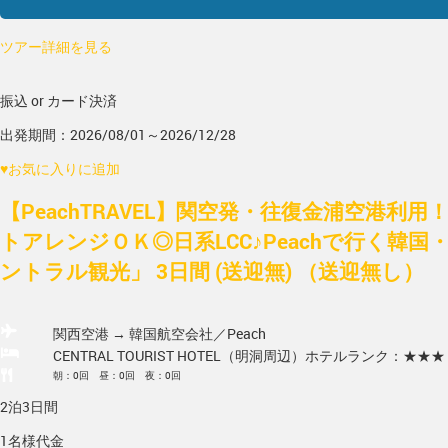
ツアー詳細を見る
振込 or カード決済
出発期間：2026/08/01～2026/12/28
♥
お気に入りに追加
【PeachTRAVEL】関空発・往復金浦空港利
トアレンジＯＫ◎日系LCC♪Peachで行く韓国
ントラル観光」 3日間 (送迎無) （送迎無し）
関西空港 → 韓国
航空会社／Peach
CENTRAL TOURIST HOTEL（明洞周辺）
ホテルランク：★★★
朝：0回 昼：0回 夜：0回
2泊3日間
1名様代金